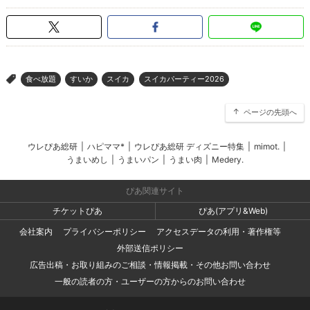
食べ放題
すいか
スイカ
スイカパーティー2026
>
ページの先頭へ
ウレぴあ総研
|
ハピママ*
|
ウレぴあ総研 ディズニー特集
|
mimot.
|
うまいめし
|
うまいパン
|
うまい肉
|
Medery.
ぴあ関連サイト
チケットぴあ
ぴあ(アプリ&Web)
会社案内
プライバシーポリシー
アクセスデータの利用・著作権等
外部送信ポリシー
広告出稿・お取り組みのご相談・情報掲載・その他お問い合わせ
一般の読者の方・ユーザーの方からのお問い合わせ