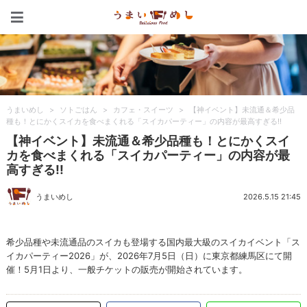
うまいめし
うまいめし
>
ソトごはん
>
カフェ・スイーツ
>
【神イベント】未流通＆希少品
種も！とにかくスイカを食べまくれる「スイカパーティー」の内容が最高すぎる!!
【神イベント】未流通＆希少品種も！とにかくスイ
カを食べまくれる「スイカパーティー」の内容が最
高すぎる!!
うまいめし
2026.5.15 21:45
希少品種や未流通品のスイカも登場する国内最大級のスイカイベント「ス
イカパーティー2026」が、2026年7月5日（日）に東京都練馬区にて開
催！5月1日より、一般チケットの販売が開始されています。