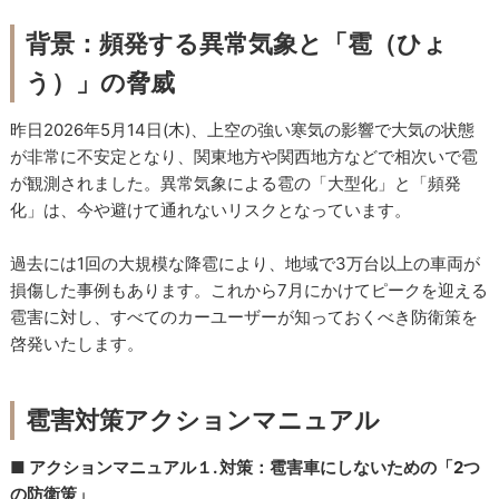
背景：頻発する異常気象と「雹（ひょ
う）」の脅威
昨日2026年5月14日(木)、上空の強い寒気の影響で大気の状態
が非常に不安定となり、関東地方や関西地方などで相次いで雹
が観測されました。異常気象による雹の「大型化」と「頻発
化」は、今や避けて通れないリスクとなっています。
過去には1回の大規模な降雹により、地域で3万台以上の車両が
損傷した事例もあります。これから7月にかけてピークを迎える
雹害に対し、すべてのカーユーザーが知っておくべき防衛策を
啓発いたします。
雹害対策アクションマニュアル
■ アクションマニュアル１. 対策：雹害車にしないための「2つ
の防衛策」