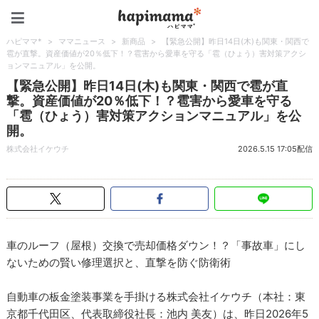
ハピママ*
ハピママ*
>
ママニュース
>
新商品
>
【緊急公開】昨日14日(木)も関東・関西で
雹が直撃。資産価値が20％低下！？雹害から愛車を守る「雹（ひょう）害対策アクシ
ョンマニュアル」を公開。
【緊急公開】昨日14日(木)も関東・関西で雹が直
撃。資産価値が20％低下！？雹害から愛車を守る
「雹（ひょう）害対策アクションマニュアル」を公
開。
株式会社イケウチ
2026.5.15 17:05配信
車のルーフ（屋根）交換で売却価格ダウン！？「事故車」にし
ないための賢い修理選択と、直撃を防ぐ防衛術
自動車の板金塗装事業を手掛ける株式会社イケウチ（本社：東
京都千代田区、代表取締役社長：池内 美友）は、昨日2026年5