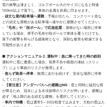
雹の衝撃は凄まじく、ゴルフボール大のサイズになると時速
100km以上で落下し、車体の金属を容易に凹ませます。
-
頑丈な屋内駐車場へ避難
：予報が出たら、コンクリート造な
どの頑丈な屋根がある駐車場へ速やかに避難させてください。
-
「毛布」や「段ボール」で応急処置
：屋根がない場所に停車
している場合、厚手の毛布や段ボールで車体を覆うだけでも、
落下の衝撃を和らげる緩衝材となり、深刻な被害を軽減できる
可能性があります。
■ アクションマニュアル２. 運転中：急に降ってきた時の鉄則
運転中に雹に遭遇した場合、視界不良や路面の凍結（スリッ
プ）により事故のリスクが激増します。
-
焦らず路肩へ停車
：無理に走行を続けず、安全な場所に停車
してください。
-
【要注意】アンダーパスへの避難はNG
：雹と同時に猛烈な雨
が降るため、冠水による水没故障のリスクが伴います。避難は
必ず「地上階のある頑丈な建物」を選択してください。
-
車内で待機
：雹は通常5～30分程度で止みます。大粒の雹は人