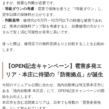
ますが、慎重な判断が必要です。
-
等級ダウンの考慮
：雹害で保険を使うと「1等級ダウン」し、
翌年以降の保険料が上がります。
-
判断基準
：修理代が5万円～10万円以下の軽微な被害であれ
ば、将来の保険料アップ額を考慮すると、自費修理の方がトー
タルで安く済む可能性が非常に高いです。
迷った際は、修理店での無料見積もりと比較することをお勧め
します。
【OPEN記念キャンペーン】雹害多発エ
リア・本庄に待望の「防衛拠点」が誕生
今回のマニュアル公開に合わせ、池内自動車は埼玉県本庄市に
ある「池内自動車 本庄店」にて、OPEN記念キャンペーンの開
始をお伝えします。
本庄市を含む北関東エリアは、日本でも有数の「雹害多発地
帯」として知られています。