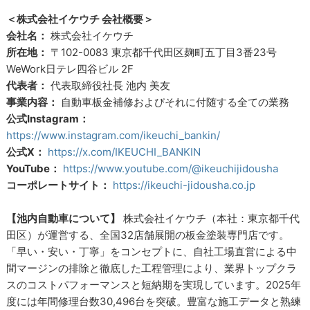
＜株式会社イケウチ 会社概要＞
会社名：
株式会社イケウチ
所在地：
〒102-0083 東京都千代田区麹町五丁目3番23号
WeWork日テレ四谷ビル 2F
代表者：
代表取締役社長 池内 美友
事業内容：
自動車板金補修およびそれに付随する全ての業務
公式Instagram：
https://www.instagram.com/ikeuchi_bankin/
公式X：
https://x.com/IKEUCHI_BANKIN
YouTube：
https://www.youtube.com/@ikeuchijidousha
コーポレートサイト：
https://ikeuchi-jidousha.co.jp
【池内自動車について】
株式会社イケウチ（本社：東京都千代
田区）が運営する、全国32店舗展開の板金塗装専門店です。
「早い・安い・丁寧」をコンセプトに、自社工場直営による中
間マージンの排除と徹底した工程管理により、業界トップクラ
スのコストパフォーマンスと短納期を実現しています。2025年
度には年間修理台数30,496台を突破。豊富な施工データと熟練