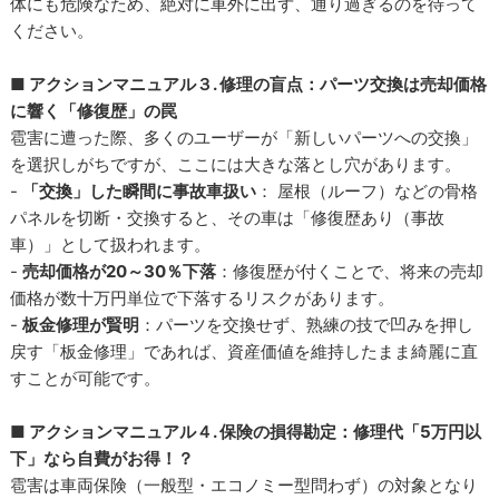
体にも危険なため、絶対に車外に出ず、通り過ぎるのを待って
ください。
■ アクションマニュアル３. 修理の盲点：パーツ交換は売却価格
に響く「修復歴」の罠
雹害に遭った際、多くのユーザーが「新しいパーツへの交換」
を選択しがちですが、ここには大きな落とし穴があります。
-
「交換」した瞬間に事故車扱い
： 屋根（ルーフ）などの骨格
パネルを切断・交換すると、その車は「修復歴あり（事故
車）」として扱われます。
-
売却価格が20～30％下落
：修復歴が付くことで、将来の売却
価格が数十万円単位で下落するリスクがあります。
-
板金修理が賢明
：パーツを交換せず、熟練の技で凹みを押し
戻す「板金修理」であれば、資産価値を維持したまま綺麗に直
すことが可能です。
■ アクションマニュアル４. 保険の損得勘定：修理代「5万円以
下」なら自費がお得！？
雹害は車両保険（一般型・エコノミー型問わず）の対象となり