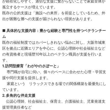
が顕在化しやすく、適切な支援に繋がらないことで家庭全体が
孤立するケースが増えています。
既存の公的支援は「施設への来所」を前提としているため、外
出が困難な層への支援が届けられない現状があります。
■ 具体的な支援内容：豊かな経験と専門性を持つベテランチー
ム
既存の福祉制度ではカバーしきれない悩みに対し、大阪市城東
区を拠点に近隣エリアを中心に、公認心理師や社会福祉士など
の有資格者と現場歴10年以上のベテラン職員が支援を行いま
す。
1. 訪問型療育「わがやのさぽーと」
専門職が自宅に伺い、個々のペースに合わせた心理・学習支
援や同行支援を提供します。
家庭という リラックスできる場での関係構築を最優先にし
ています。
2. 多角的な伴走支援
公認心理師、社会福祉士、保育士、介護福祉士、児童発達支
援管理責任者など