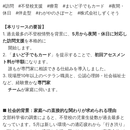
#訪問 #不登校支援 #療育 #まいど子でもカード #夜間・
休日 #伴走型 #わがやのさぽーと #株式会社しずくそう
【本リリースの要旨】
1. 過去最多の不登校情勢を背景に、
5月から夜間・休日に対応し
た訪問支援
を本格的に
開始します。
2. 「
まいど子でもカード
」を提示することで、
初回アセスメン
ト料が半額
になります。
誰もが専門家に相談できる仕組みを導入しました。
3. 現場歴10年以上のベテラン職員と、公認心理師・社会福祉士
など、経験豊かな
専門家
チーム
が家庭に伺います。
■ 社会的背景：家庭への直接的な関わりが求められる理由
文部科学省の調査によると、不登校の児童生徒数が過去最多と
なっています。5月は新しい環境への適応疲れから「行き渋り」