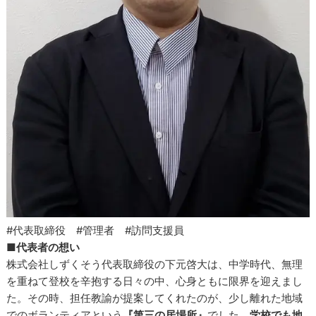
#代表取締役 #管理者 #訪問支援員
■代表者の想い
株式会社しずくそう代表取締役の下元啓大は、中学時代、無理
を重ねて登校を辛抱する日々の中、心身ともに限界を迎えまし
た。その時、担任教諭が提案してくれたのが、少し離れた地域
でのボランティアという
『第三の居場所』
でした。
学校でも地