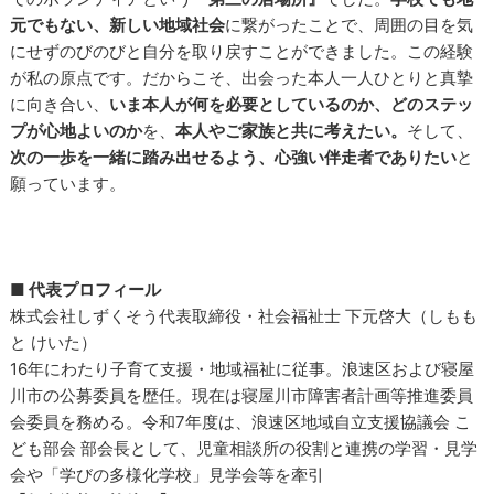
元でもない、新しい地域社会
に繋がったことで、周囲の目を気
にせずのびのびと自分を取り戻すことができました。この経験
が私の原点です。だからこそ、出会った本人一人ひとりと真摯
に向き合い、
いま本人が何を必要としているのか、どのステッ
プが心地よいのか
を、
本人やご家族と共に考えたい。
そして、
次の一歩を一緒に踏み出せるよう、心強い伴走者でありたい
と
願っています。
■ 代表プロフィール
株式会社しずくそう代表取締役・社会福祉士 下元啓大（しもも
と けいた）
16年にわたり子育て支援・地域福祉に従事。浪速区および寝屋
川市の公募委員を歴任。現在は寝屋川市障害者計画等推進委員
会委員を務める。令和7年度は、浪速区地域自立支援協議会 こ
ども部会 部会長として、児童相談所の役割と連携の学習・見学
会や「学びの多様化学校」見学会等を牽引