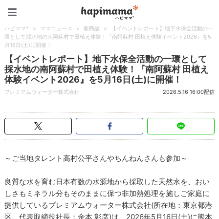
ハピママ*
ハピママ*
>
ママニュース
>
新商品
>
【イベントレポート】地下水保全活動の一
環として採水地の南阿蘇村で田植え体験！『南阿蘇村 田植え体験イベント2026』を5
月16日(土)に開催！
【イベントレポート】地下水保全活動の一環として
採水地の南阿蘇村で田植え体験！『南阿蘇村 田植え
体験イベント2026』を5月16日(土)に開催！
プレミアムウォーター株式会社
2026.5.16 16:00配信
～ご当地タレント高村公平さんやちんねんさんも参加～
良質な水を育む日本有数の水源地から採取した天然水を、おい
しさもミネラル分もそのままに保つ非加熱処理を施しご家庭に
提供しているプレミアムウォーター株式会社(所在地：東京都港
区、代表取締役社長：金本 彰彦)は、2026年5月16日(土)に熊本