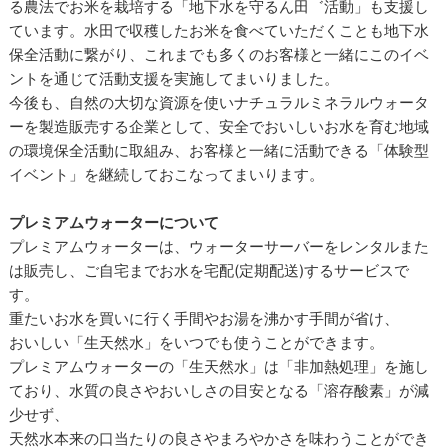
る農法でお米を栽培する「地下水を守るん田゛活動」も支援し
ています。水田で収穫したお米を食べていただくことも地下水
保全活動に繋がり、これまでも多くのお客様と一緒にこのイベ
ントを通じて活動支援を実施してまいりました。
今後も、自然の大切な資源を使いナチュラルミネラルウォータ
ーを製造販売する企業として、安全でおいしいお水を育む地域
の環境保全活動に取組み、お客様と一緒に活動できる「体験型
イベント」を継続しておこなってまいります。
プレミアムウォーターについて
プレミアムウォーターは、ウォーターサーバーをレンタルまた
は販売し、ご自宅までお水を宅配(定期配送)するサービスで
す。
重たいお水を買いに行く手間やお湯を沸かす手間が省け、
おいしい「生天然水」をいつでも使うことができます。
プレミアムウォーターの「生天然水」は「非加熱処理」を施し
ており、水質の良さやおいしさの目安となる「溶存酸素」が減
少せず、
天然水本来の口当たりの良さやまろやかさを味わうことができ