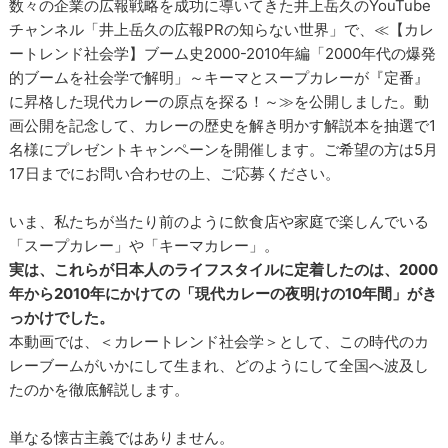
数々の企業の広報戦略を成功に導いてきた井上岳久のYouTube
チャンネル「井上岳久の広報PRの知らない世界」で、≪【カレ
ートレンド社会学】ブーム史2000-2010年編「2000年代の爆発
的ブームを社会学で解明」～キーマとスープカレーが『定番』
に昇格した現代カレーの原点を探る！～≫を公開しました。動
画公開を記念して、カレーの歴史を解き明かす解説本を抽選で1
名様にプレゼントキャンペーンを開催します。ご希望の方は5月
17日までにお問い合わせの上、ご応募ください。
いま、私たちが当たり前のように飲食店や家庭で楽しんでいる
「スープカレー」や「キーマカレー」。
実は、これらが日本人のライフスタイルに定着したのは、2000
年から2010年にかけての「現代カレーの夜明けの10年間」がき
っかけでした。
本動画では、＜カレートレンド社会学＞として、この時代のカ
レーブームがいかにして生まれ、どのようにして全国へ波及し
たのかを徹底解説します。
単なる懐古主義ではありません。