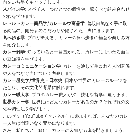
向をいち早くキャッチします。
スパイス学
: スパイス一つひとつの個性や、驚くべき組み合わせ
の妙を学びます。
レトルトカレー商品学/カレールウ商品学
: 普段何気なく手に取
る商品の、開発者のこだわりや隠された工夫に迫ります。
食べ歩き学
: プロが教える、カレーの食べ歩きの極意や楽しみ方
を紹介します。
カレー雑学
: 知っていると一目置かれる、カレーにまつわる面白
い豆知識を学びます。
カレーコミュニケーション学
: カレーを通じて生まれる人間関係
や人をつなぐ力について考察します。
カレー歴史学/世界史・日本史
: 日本や世界のカレーのルーツを
たどり、その文化的背景に触れます。
カレー職人学
: プロのカレー職人が持つ技術や哲学に迫ります。
世界カレー学
: 世界にはどんなカレーがあるのか？それぞれの文
化や調理法を学びます。
このゼミ（YouTubeチャンネル）に参加すれば、あなたのカレ
ー人生は間違いなく豊かになります。
さあ、私たちと一緒に、カレーの未知なる扉を開きましょう。