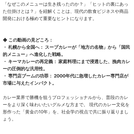
「なぜこのメニューは生き残ったのか？」「ヒットの裏にあっ
た仕掛けとは？」を紐解くことは、現代の飲食ビジネスや商品
開発における極めて重要なヒントになります。
◆ この動画の見どころ：
・ 札幌から全国へ： スープカレーが「地方の名物」から「国民
的メニュー」へ進化した戦略。
・ キーマカレーの再定義： 家庭料理にまで浸透した、挽肉カレ
ーの圧倒的な汎用性。
・ 専門店ブームの功罪： 2000年代に急増したカレー専門店が
市場に与えたインパクト。
カレー業界で勝機を狙うプロフェッショナルから、普段のカレ
ーをより深く味わいたいグルメな方まで。 現代のカレー文化を
形作った「黄金の10年」を、社会学の視点で共に振り返りまし
ょう。