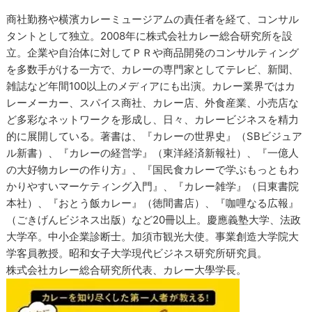
商社勤務や横濱カレーミュージアムの責任者を経て、コンサル
タントとして独立。2008年に株式会社カレー総合研究所を設
立。企業や自治体に対してＰＲや商品開発のコンサルティング
を多数手がける一方で、カレーの専門家としてテレビ、新聞、
雑誌など年間100以上のメディアにも出演。カレー業界ではカ
レーメーカー、スパイス商社、カレー店、外食産業、小売店な
ど多彩なネットワークを形成し、日々、カレービジネスを精力
的に展開している。著書は、『カレーの世界史』（SBビジュア
ル新書）、『カレーの経営学』（東洋経済新報社）、『一億人
の大好物カレーの作り方』、『国民食カレーで学ぶもっともわ
かりやすいマーケティング入門』、『カレー雑学』（日東書院
本社）、『おとう飯カレー』（徳間書店）、『咖哩なる広報』
（ごきげんビジネス出版）など20冊以上。慶應義塾大学、法政
大学卒。中小企業診断士。加須市観光大使。事業創造大学院大
学客員教授。昭和女子大学現代ビジネス研究所研究員。
株式会社カレー総合研究所代表、カレー大學学長。