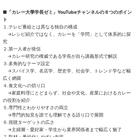
■「カレー大學学長ゼミ」YouTubeチャンネルの８つのポイン
ト
１.テレビ番組とは異なる独自の構成
→レシピ紹介ではなく、カレーを「学問」として体系的に探
究
２.第一人者が発信
→カレー研究の権威である学長が自ら講義形式で解説
３.多角的なテーマ設定
→スパイス学、名店学、歴史学、社会学、トレンド学など幅
広く網羅
４.食文化への切り口
→家庭料理にとどまらず、社会や文化、産業におけるカレー
の役割を紹介
５.専門性とわかりやすさの両立
→専門的知見を誰でも理解できる語り口で展開
６.視聴ターゲットの広さ
→主婦層・愛好家・学生から業界関係者まで幅広く魅了
７.取材・番組化しやすい内容