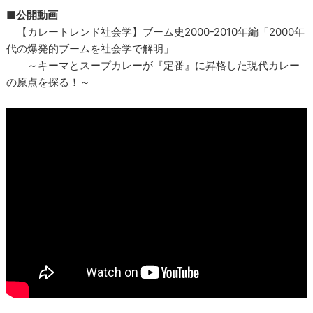
■公開動画
【カレートレンド社会学】ブーム史2000-2010年編「2000年
代の爆発的ブームを社会学で解明」
～キーマとスープカレーが『定番』に昇格した現代カレー
の原点を探る！～