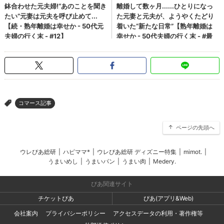
コマース記事
>
ページの先頭へ
ウレぴあ総研
|
ハピママ*
|
ウレぴあ総研 ディズニー特集
|
mimot.
|
うまいめし
|
うまいパン
|
うまい肉
|
Medery.
ぴあ関連サイト
チケットぴあ
ぴあ(アプリ&Web)
会社案内
プライバシーポリシー
アクセスデータの利用・著作権等