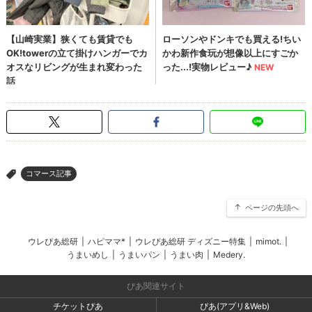
コマース記事
>
ページの先頭へ
ウレぴあ総研
|
ハピママ*
|
ウレぴあ総研 ディズニー特集
|
mimot.
|
うまいめし
|
うまいパン
|
うまい肉
|
Medery.
ぴあ関連サイト
チケットぴあ
ぴあ(アプリ&Web)