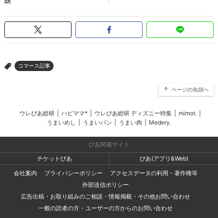
コマース記事
>
ページの先頭へ
ウレぴあ総研
|
ハピママ*
|
ウレぴあ総研 ディズニー特集
|
mimot.
|
うまいめし
|
うまいパン
|
うまい肉
|
Medery.
ぴあ関連サイト
チケットぴあ
ぴあ(アプリ&Web)
会社案内
プライバシーポリシー
アクセスデータの利用・著作権等
外部送信ポリシー
広告出稿・お取り組みのご相談・情報掲載・その他お問い合わせ
一般の読者の方・ユーザーの方からのお問い合わせ