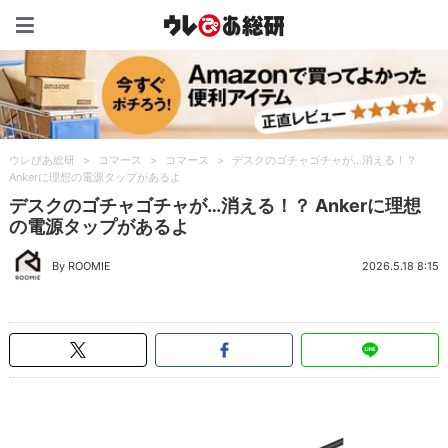
ウレぴあ総研（うれぴあ）
ウレぴあ総研
>
コマース
>
コマース
>
デスクのゴチャゴチャが…消える！？
Ankerに理想の電源タップがあるよ
デスクのゴチャゴチャが…消える！？ Ankerに理想
の電源タップがあるよ
By ROOMIE
2026.5.18 8:15