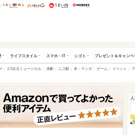
総研 ディズニー特集
mimot.
うまいめし
うまいパン
うまい肉
Medery.
ぴあ総研（うれぴあ）
愛
ライフスタイル
スマホ・IT
シゴト
プレゼント＆キャンペ
メ
2.5次元ミュージカル
演劇
ニコ動
本・マンガ
ゲーム
イベント
人
1