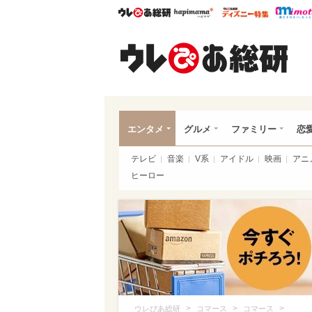
ウレぴあ総研
ハピママ*
ウレぴあ
ウレ
エンタメ
グルメ
ファミリー
恋
テレビ
音楽
V系
アイドル
映画
アニ
ヒーロー
>
>
>
ウレぴあ総研
コマース
コマース