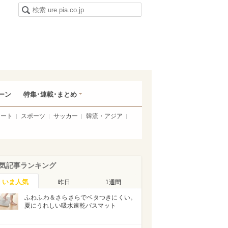
ーン
特集･連載･まとめ
アート
スポーツ
サッカー
韓流・アジア
気記事ランキング
いま人気
昨日
1週間
ふわふわ＆さらさらでベタつきにくい。
夏にうれしい吸水速乾バスマット