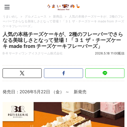
うまいめし
うまいめし
>
グルメニュース
>
新商品
>
人気の本格チーズケーキが、2種のフレ
ーバーでさらなる美味しさとなって登場！「３１ ザ・チーズケーキ made from チーズ
ケーキフレーバーズ」
人気の本格チーズケーキが、2種のフレーバーでさら
なる美味しさとなって登場！「３１ ザ・チーズケー
キ made from チーズケーキフレーバーズ」
B-R サーティワン アイスクリーム株式会社
2026.5.18 11:00配信
発売日：2026年5月22日 （金） ～ 新発売