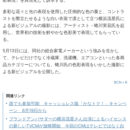
彩表現」を具現化して訴求する。
多彩な花々と光の表現を使用した圧倒的な色の量と、コントラ
ストを際立たせるような白い衣装で凛として立つ横浜流星氏に
よる新ビジュアルの撮影には、アーティスト・蜷川実花氏を起
用し、世界初の技術を鮮やかな色彩美で表現してもらってい
る。
5月13日には、同社の総合家電メーカーという強みを生かし
て、テレビだけでなく冷蔵庫、洗濯機、エアコンといった各商
品カテゴリーについても、蜷川氏の色彩表現をいかした撮影に
よる新ビジュアルを公開した。
BCN＋R
関連リンク
誰でも参加可能 キャッシュレス版「かなトク！」キャンペ
ーン 6月19日から
ブランドアンバサダーの横浜流星さん出演によるハイセンス
の新しいTVCMが放映開始 今回のCMはテレビではなく白