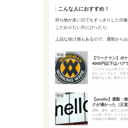
こんな人におすすめ！
持ち物が多い日でもすっきりした印象
こだわりたい方にぴったり。
上品な抜け感もあるので、通勤からお
【ワークマン】ポケ
4000円以下はバグ
ワークマンの人気マザー
Dカンループなど、子育
収納力など使い勝手をチ
【anello】通勤
クが凄かった（正直
通勤・通学・旅行にもOK
から使いやすいアイテム
の収納力や機能性、使用