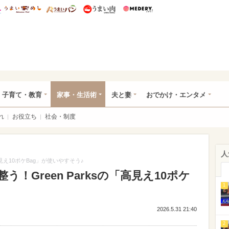
総研 ディズニー特集
mimot.
うまいめし
うまいパン
うまい肉
Medery.
ママ*
子育て・教育
家事・生活術
夫と妻
おでかけ・エンタメ
れ
お役立ち
社会・制度
人
高見え10ポケBag」が使いやすそう♪
！Green Parksの「高見え10ポケ
1
2026.5.31 21:40
2