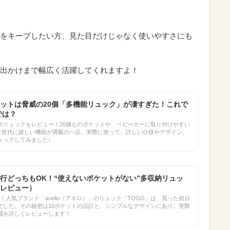
をキープしたい方、見た目だけじゃなく使いやすさにも
出かけまで幅広く活躍してくれますよ！
ットは脅威の20個「多機能リュック」が凄すぎた！これで
では？
ズリュックをレビュー！20個ものポケットや、ベビーカーに取り付けやすい
て世代に嬉しい機能が満載の一品。実際に使って、詳しい仕様やデザイン、
ェックしてみました♪
・旅行どっちもOK！“使えないポケットがない”多収納リュッ
レビュー）
！人気ブランド「anello（アネロ）」のリュック「TOGO」は、買った初日
でした。その秘密は10ポケットの設計と、シンプルなデザインにあり。実際
感を詳しくレビューします！