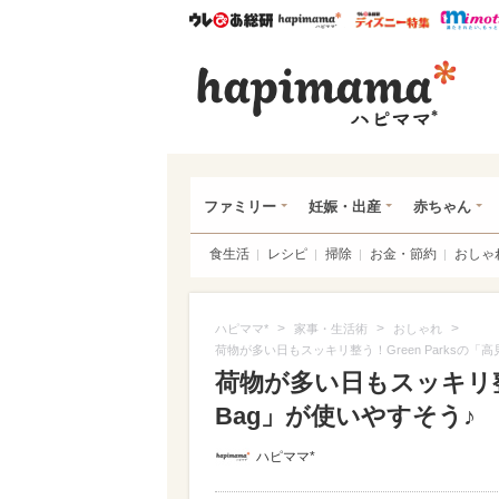
ウレぴあ総研
ハピママ*
ウレぴあ
ハピ
ファミリー
妊娠・出産
赤ちゃん
食生活
レシピ
掃除
お金・節約
おしゃ
>
>
>
ハピママ*
家事・生活術
おしゃれ
荷物が多い日もスッキリ整う！Green Parksの「
荷物が多い日もスッキリ整う
Bag」が使いやすそう♪
ハピママ*