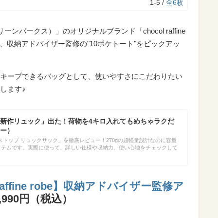
1-5 /
全6枚
リーンパークス）」のオリジナルブランド「chocol raffine
ら、収納アドバイザー監修の"10ポケトート"をピックアッ
キープできるバッグとして、使いやすさにこだわりたい
します♪
新作リュック」出た！荷物を4キロ入れてもめちゃラクだ
ー）
トップ リュックサック」を徹底レビュー！270gの超軽量設計なのに容量
アイテムです。実際に使って、詳しい仕様や収納力、使い心地をチェックして
ol raffine robe】収納アドバイザー監修ア
,990円（税込）