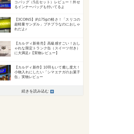
コバッグ（5点セット）レビュー！外せ
るインナーバッグも付いてるよ
【3COINS】約175gの軽さ！「スリコの
超軽量サンダル」プチプラなのにおしゃ
れだよ♪
【カルディ新発売】高級感すごい！おし
ゃれな限定トランク缶（スイーツ付き）
に大満足♪【実物レビュー】
【カルディ新作】10羽もいて癒し度大！
小物入れにしたい「シマエナガのお菓子
缶」実物レビュー
続きを読み込む