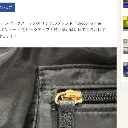
kでシェア
3
リーンパークス）」のオリジナルブランド「chocol raffine
10ポケトート”をピックアップ！持ち物が多い日でも見た目す
介します♪
4
5