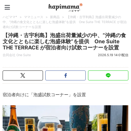
ハピママ*
ハピママ*
>
ママニュース
>
新商品
>
【沖縄・古宇利島】泡盛出荷量減少の
中、“沖縄の食文化とともに楽しむ泡盛体験”を提供 One Suite THE TERRACE が宿泊
者向け試飲コーナーを設置
【沖縄・古宇利島】泡盛出荷量減少の中、“沖縄の食
文化とともに楽しむ泡盛体験”を提供 One Suite
THE TERRACE が宿泊者向け試飲コーナーを設置
合同会社 One Suite
2026.5.19 14:01配信
宿泊者向けに「泡盛試飲コーナー」を設置