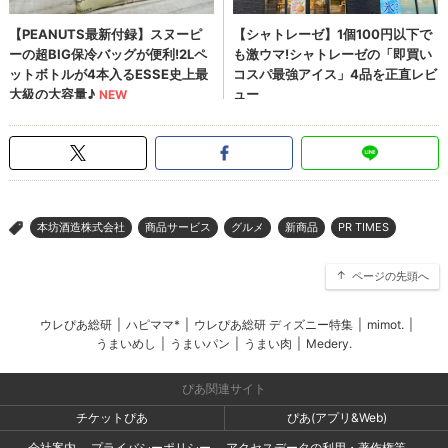
本坊酒造株式会社
商品サービス
グルメ
新商品
PR TIMES
>
ページの先頭へ
ウレぴあ総研
|
ハピママ*
|
ウレぴあ総研 ディズニー特集
|
mimot.
|
うまいめし
|
うまいパン
|
うまい肉
|
Medery.
ぴあ関連サイト
チケットぴあ
ぴあ(アプリ&Web)
会社案内
プライバシーポリシー
アクセスデータの利用・著作権等