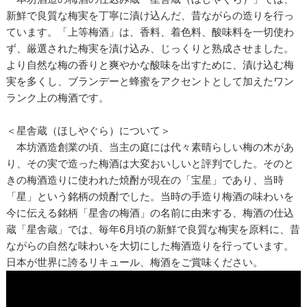
新鮮で良質な梅実を丁寧に漬け込んだ、昔ながらの造りを行っ
ています。「上等梅酒」は、香料、着色料、酸味料を一切使わ
ず、厳選された梅実を漬け込み、じっくりと熟成させました。
より自然な梅の香りと爽やかな酸味を出すために、漬け込む梅
実を多くし、ブランデーと蜂蜜をアクセントとして加えたワン
ランク上の梅酒です。
＜星舎蔵（ほしやぐら）について＞
本坊酒造創業の頃、当主の庭には代々素晴らしい梅の木があ
り、その実で造った梅酒は大変おいしいと評判でした。そのと
きの梅酒造りに使われた焼酎が現在の「宝星」であり、当時
「星」という銘柄の焼酎でした。当時の手造り梅酒の味わいを
今に伝える銘柄「星舎の梅酒」の名前に由来する、梅酒の仕込
蔵「星舎蔵」では、毎年6月頃の新鮮で良質な梅実を原料に、昔
ながらの自然な味わいを大切にした梅酒造りを行っています。
日本が世界に誇るリキュール、梅酒をご賞味ください。