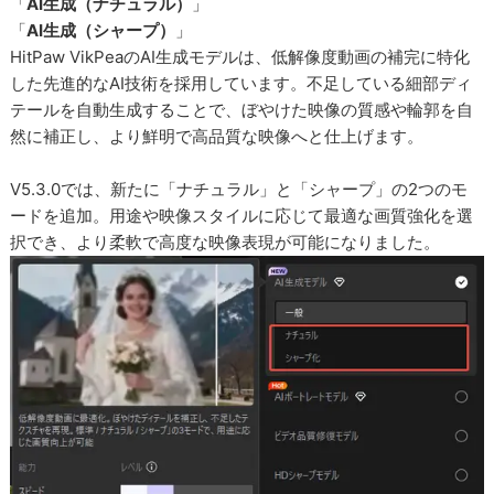
「
AI生成（ナチュラル）
」
「
AI生成（シャープ）
」
HitPaw VikPeaのAI生成モデルは、低解像度動画の補完に特化
した先進的なAI技術を採用しています。不足している細部ディ
テールを自動生成することで、ぼやけた映像の質感や輪郭を自
然に補正し、より鮮明で高品質な映像へと仕上げます。
V5.3.0では、新たに「ナチュラル」と「シャープ」の2つのモ
ードを追加。用途や映像スタイルに応じて最適な画質強化を選
択でき、より柔軟で高度な映像表現が可能になりました。