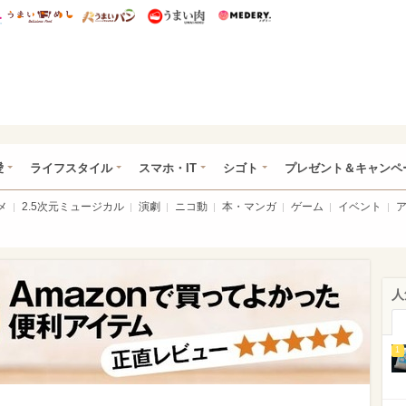
総研 ディズニー特集
mimot.
うまいめし
うまいパン
うまい肉
Medery.
ぴあ総研（うれぴあ）
愛
ライフスタイル
スマホ・IT
シゴト
プレゼント＆キャンペ
メ
2.5次元ミュージカル
演劇
ニコ動
本・マンガ
ゲーム
イベント
人
1