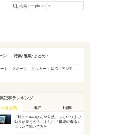
ーン
特集･連載･まとめ
アート
スポーツ
サッカー
韓流・アジア
気記事ランキング
いま人気
昨日
1週間
「Nクールのひんやり感」っていつまで
効果が続くの？ニトリに「機能の寿命」
について聞いてみた