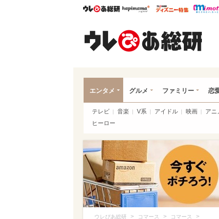
ウレぴあ総研
ハピママ*
ウレぴあ
ウレ
エンタメ
グルメ
ファミリー
恋
テレビ
音楽
V系
アイドル
映画
アニ
ヒーロー
>
>
>
ウレぴあ総研
コマース
コマース