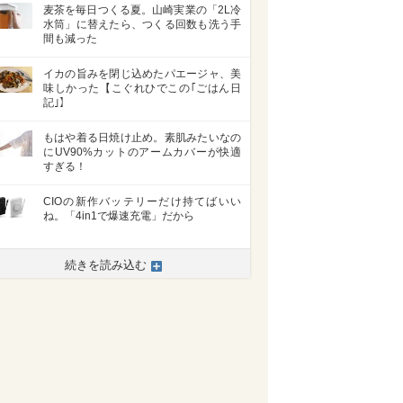
麦茶を毎日つくる夏。山崎実業の「2L冷
水筒」に替えたら、つくる回数も洗う手
間も減った
イカの旨みを閉じ込めたパエージャ、美
味しかった【こぐれひでこの｢ごはん日
記｣】
もはや着る日焼け止め。素肌みたいなの
にUV90%カットのアームカバーが快適
すぎる！
CIOの新作バッテリーだけ持てばいい
ね。「4in1で爆速充電」だから
続きを読み込む