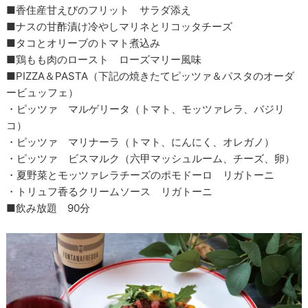
■香住産甘えびのフリット サラダ添え
■ナスの甘酢漬け冷やしマリネとリコッタチーズ
■タコとオリーブのトマト煮込み
■鶏もも肉のロースト ローズマリー風味
■PIZZA＆PASTA（下記の焼きたてピッツァ＆パスタのオーダ
ービュッフェ）
・ピッツァ マルゲリータ（トマト、モッツァレラ、バジリ
コ）
・ピッツァ マリナーラ（トマト、にんにく、オレガノ）
・ピッツァ ビスマルク（六甲マッシュルーム、チーズ、卵）
・夏野菜とモッツァレラチーズのポモドーロ リガトーニ
・トリュフ香るクリームソース リガトーニ
■飲み放題 90分