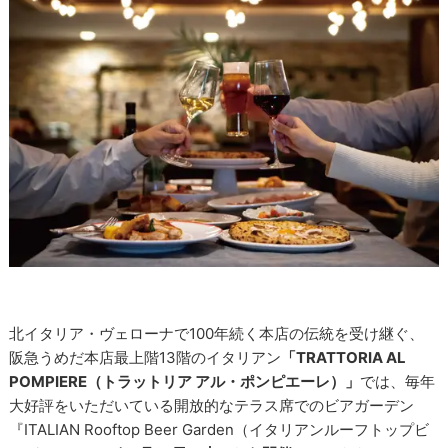
北イタリア・ヴェローナで100年続く本店の伝統を受け継ぐ、
阪急うめだ本店最上階13階のイタリアン
「TRATTORIA AL
POMPIERE（トラットリア アル・ポンピエーレ）」
では、毎年
大好評をいただいている開放的なテラス席でのビアガーデン
『ITALIAN Rooftop Beer Garden（イタリアンルーフトップビ