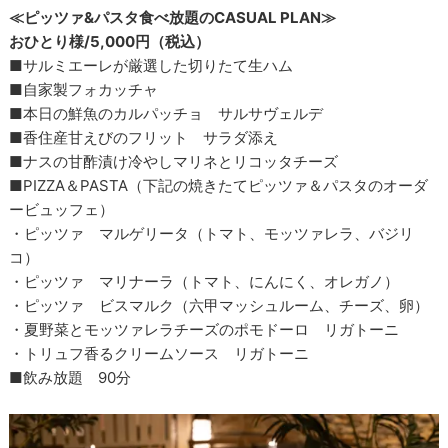
≪ピッツァ&パスタ食べ放題のCASUAL PLAN≫
おひとり様/5,000円（税込）
■サルミエーレが厳選した切りたて生ハム
■自家製フォカッチャ
■本日の鮮魚のカルパッチョ サルサヴェルデ
■香住産甘えびのフリット サラダ添え
■ナスの甘酢漬け冷やしマリネとリコッタチーズ
■PIZZA＆PASTA（下記の焼きたてピッツァ＆パスタのオーダ
ービュッフェ）
・ピッツァ マルゲリータ（トマト、モッツァレラ、バジリ
コ）
・ピッツァ マリナーラ（トマト、にんにく、オレガノ）
・ピッツァ ビスマルク（六甲マッシュルーム、チーズ、卵）
・夏野菜とモッツァレラチーズのポモドーロ リガトーニ
・トリュフ香るクリームソース リガトーニ
■飲み放題 90分