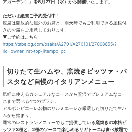
アガーデン）』
を5月27日（水）から開催
いたします。
ただいま絶賛ご予約受付中！
座席は開放的な屋外のお席と、雨天時でもご利用できる屋根付
きのお席をご用意しております。
▼ご予約はこちら
https://tabelog.com/osaka/A2701/A270101/27068655/?
lid=owner_rst-top-jitempo_pc
切りたて生ハムや、窯焼きピッツァ・パ
スタなど自慢のイタリアンメニュー
気軽に使えるカジュアルなコースから贅沢でプレミアムなコー
スまで選べる4つのプラン。
アルポンピエーレ名物のサルミエーレが厳選した切りたて生ハ
ムから始まり、
通常のレストランメニューでもご提供している
窯焼きの本格ピ
ッツァ3種と、2種のソースで楽しめるリガトーニは食べ放題で