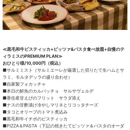
≪黒毛和牛ビスティッカ+ピッツァ&パスタ食べ放題+自慢のテ
ィラミスのPREMIUM PLAN≫
おひとり様/10,000円（税込）
■サルミミスト（サルミエーレが厳選した切りたて生ハムとサ
ラミ、モルタデッラの盛り合わせ）
■自家製フォカッチャ
■本日の鮮魚のカルパッチョ サルサヴェルデ
■香住産甘えびのフリット サラダ添え
■ナスの甘酢漬け冷やしマリネとリコッタチーズ
■タコとオリーブのトマト煮込み
■黒毛和牛イチボのビスティッカ
■PIZZA＆PASTA（下記の焼きたてピッツァ＆パスタのオーダ