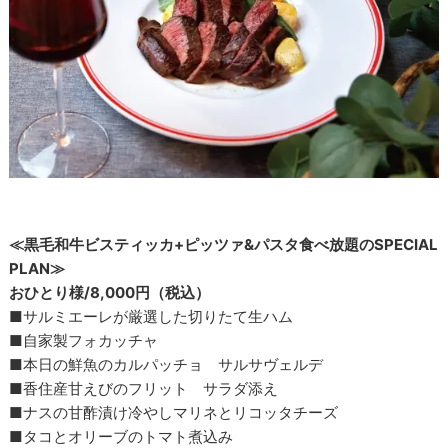
≪黒毛和牛ビスティッカ+ピッツァ&パスタ食べ放題のSPECIAL
PLAN≫
おひとり様/8,000円（税込）
■サルミエーレが厳選した切りたて生ハム
■自家製フォカッチャ
■本日の鮮魚のカルパッチョ サルサヴェルデ
■香住産甘えびのフリット サラダ添え
■ナスの甘酢漬け冷やしマリネとリコッタチーズ
■タコとオリーブのトマト煮込み