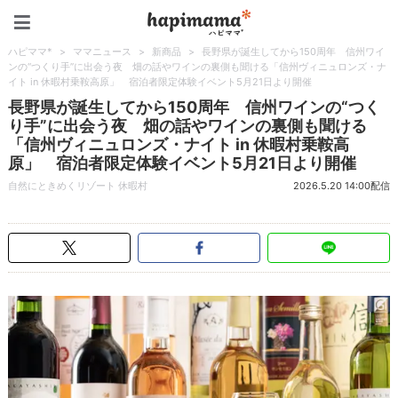
ハピママ*
ハピママ*
>
ママニュース
>
新商品
>
長野県が誕生してから150周年 信州ワイ
ンの“つくり手”に出会う夜 畑の話やワインの裏側も聞ける「信州ヴィニュロンズ・ナ
イト in 休暇村乗鞍高原」 宿泊者限定体験イベント5月21日より開催
長野県が誕生してから150周年 信州ワインの“つく
り手”に出会う夜 畑の話やワインの裏側も聞ける
「信州ヴィニュロンズ・ナイト in 休暇村乗鞍高
原」 宿泊者限定体験イベント5月21日より開催
自然にときめくリゾート 休暇村
2026.5.20 14:00配信