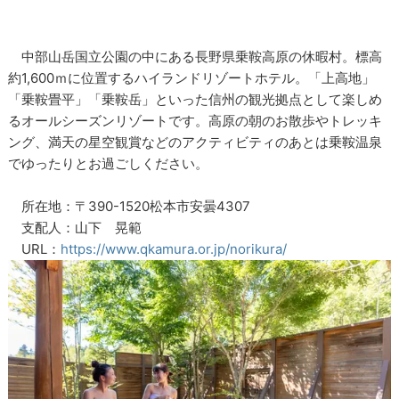
中部山岳国立公園の中にある長野県乗鞍高原の休暇村。標高
約1,600ｍに位置するハイランドリゾートホテル。「上高地」
「乗鞍畳平」「乗鞍岳」といった信州の観光拠点として楽しめ
るオールシーズンリゾートです。高原の朝のお散歩やトレッキ
ング、満天の星空観賞などのアクティビティのあとは乗鞍温泉
でゆったりとお過ごしください。
所在地：〒390-1520松本市安曇4307
支配人：山下 晃範
URL：
https://www.qkamura.or.jp/norikura/