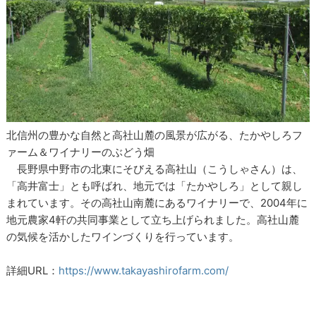
北信州の豊かな自然と高社山麓の風景が広がる、たかやしろフ
ァーム＆ワイナリーのぶどう畑
長野県中野市の北東にそびえる高社山（こうしゃさん）は、
「高井富士」とも呼ばれ、地元では「たかやしろ」として親し
まれています。その高社山南麓にあるワイナリーで、2004年に
地元農家4軒の共同事業として立ち上げられました。高社山麓
の気候を活かしたワインづくりを行っています。
詳細URL：
https://www.takayashirofarm.com/