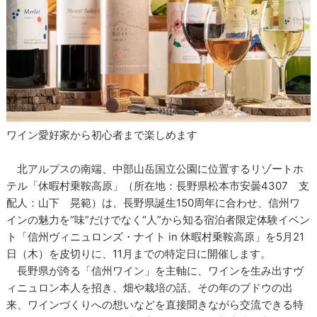
ワイン愛好家から初心者まで楽しめます
北アルプスの南端、中部山岳国立公園に位置するリゾートホ
テル「休暇村乗鞍高原」（所在地：長野県松本市安曇4307 支
配人：山下 晃範）は、長野県誕生150周年に合わせ、信州ワ
インの魅力を“味”だけでなく“人”から知る宿泊者限定体験イベン
ト「信州ヴィニュロンズ・ナイト in 休暇村乗鞍高原」を5月21
日（木）を皮切りに、11月までの特定日に開催します。
長野県が誇る「信州ワイン」を主軸に、ワインを生み出すヴ
ィニュロン本人を招き、畑や栽培の話、その年のブドウの出
来、ワインづくりへの想いなどを直接聞きながら交流できる特