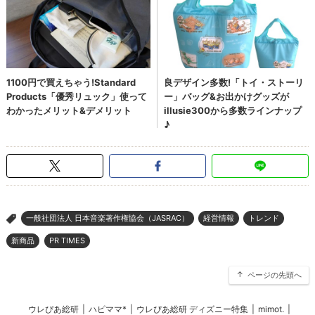
一般社団法人 日本音楽著作権協会（JASRAC）
経営情報
トレンド
>
新商品
PR TIMES
ページの先頭へ
ウレぴあ総研
|
ハピママ*
|
ウレぴあ総研 ディズニー特集
|
mimot.
|