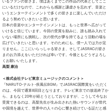
いるファンの皆さま。僕はあくまでこの作品の代表としてここ
にいるだけなので、これからも感謝と謙虚さを忘れず、音楽と
いうエンターテインメントで多くの皆さまに楽しんでいただけ
るよう努めていきたいと思います。
日本の音楽やエンターテインメントは、もっと世界へ広がって
いけると信じています。今回の受賞を励みに、誰も踏み入れて
いない場所にも挑戦し、次の世代が夢を持てるよう活動の場を
広げていきたいと思います。そのためにも、僕一人では力が足
りません。ここにいらっしゃる皆さま、そしてJASRACの皆さ
まのお力添えをいただければ幸いです。今後ともどうぞよろし
くお願いいたします。
高梨 康治
＜株式会社テレビ東京ミュージックのコメント＞
『NARUTO-ナルト-疾風伝BGM』でJASRAC国際賞をいただく
のは、今回で通算8回目となります。テレビ東京での放送終了か
ら、まもなく20年が経とうとしておりますが、こうして今なお
受賞できるのは、高梨先生が生み出された熱いサウンドが世代
や国境を越えて、世界中の人々の心に響き続けている証だと感