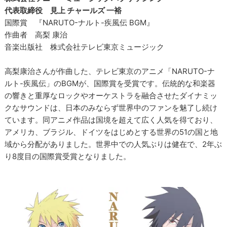
代表取締役 見上 チャールズ 一裕
国際賞 『NARUTO-ナルト-疾風伝 BGM』
作曲者 高梨 康治
音楽出版社 株式会社テレビ東京ミュージック
高梨康治さんが作曲した、テレビ東京のアニメ「NARUTO-ナ
ルト-疾風伝」のBGMが、国際賞を受賞です。伝統的な和楽器
の響きと重厚なロックやオーケストラを融合させたダイナミッ
クなサウンドは、日本のみならず世界中のファンを魅了し続け
ています。同アニメ作品は国境を超えて広く人気を得ており、
アメリカ、ブラジル、ドイツをはじめとする世界の51の国と地
域から分配がありました。世界中での人気ぶりは健在で、2年ぶ
り8度目の国際賞受賞となりました。