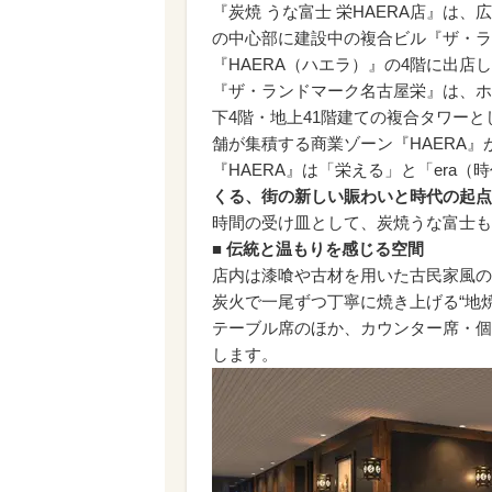
『炭焼 うな富士 栄HAERA店』は
の中心部に建設中の複合ビル『ザ・ラ
『HAERA（ハエラ）』の4階に出店
『ザ・ランドマーク名古屋栄』は、ホ
下4階・地上41階建ての複合タワーと
舗が集積する商業ゾーン『HAERA』
『HAERA』は「栄える」と「era
くる、街の新しい賑わいと時代の起点
時間の受け皿として、炭焼うな富士も
■ 伝統と温もりを感じる空間
店内は漆喰や古材を用いた古民家風の
炭火で一尾ずつ丁寧に焼き上げる“地
テーブル席のほか、カウンター席・個
します。