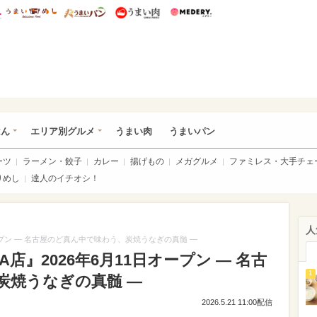
総研 ディズニー特集
mimot.
うまいめし
うまいパン
うまい肉
Medery.
いめし
はん
エリア別グルメ
うまい肉
うまいパン
ーツ
ラーメン・餃子
カレー
揚げもの
メガグルメ
ファミレス・大手チェ
りめし
達人のイチオシ！
人
オープン ― 名古屋のど真ん中で味わう、炭焼うなぎの真髄 ―
A店』2026年6月11日オープン ― 名古
1
炭焼うなぎの真髄 ―
2026.5.21 11:00配信