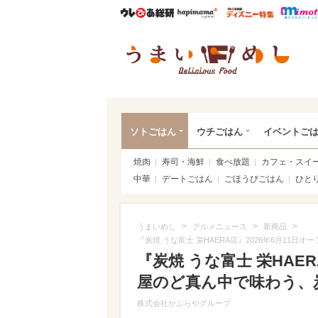
ウレぴあ総研
ハピママ*
ウレぴあ
うま
ソトごはん
ウチごはん
イベントご
焼肉
寿司・海鮮
食べ放題
カフェ・スイ
中華
デートごはん
ごほうびごはん
ひと
>
>
>
うまいめし
グルメニュース
新商品
『炭焼 うな富士 栄HAERA店』2026年6月11日
『炭焼 うな富士 栄HAER
屋のど真ん中で味わう、
株式会社かぶらやグループ