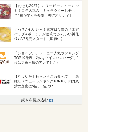
【おせち2027】スヌーピーにムーミン
も！毎年人気の「キャラクターおせち」
全4種が早くも登場【神クオリティ】
えっ超かわいい～！東京ばな奈の「限定
バッグ&ポーチ」が便利でかわいい神仕
様♪ 8/7発売スタート【即買い】
「ジョイフル」メニュー人気ランキング
TOP10発表！2位はツインハンバーグ、1
位は定番人気のアレでした♪
【やよい軒】行ったらこれ食べて！「激
推しメニューランキングTOP10」肉野菜
炒め定食は5位、1位は!?
続きを読み込む