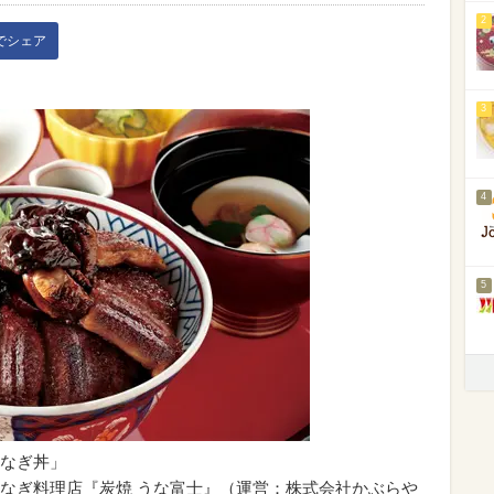
2
kでシェア
3
4
5
なぎ丼」
なぎ料理店『炭焼 うな富士』（運営：株式会社かぶらや