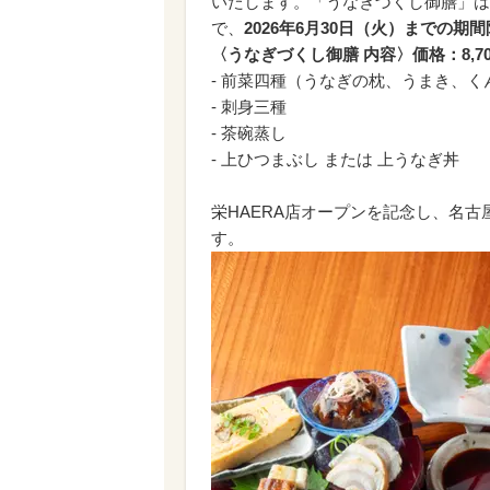
いたします。「うなぎづくし御膳」は
で、
2026年6月30日（火）までの期
〈うなぎづくし御膳 内容〉価格：8,7
- 前菜四種（うなぎの枕、うまき、
- 刺身三種
- 茶碗蒸し
- 上ひつまぶし または 上うなぎ丼
栄HAERA店オープンを記念し、名
す。