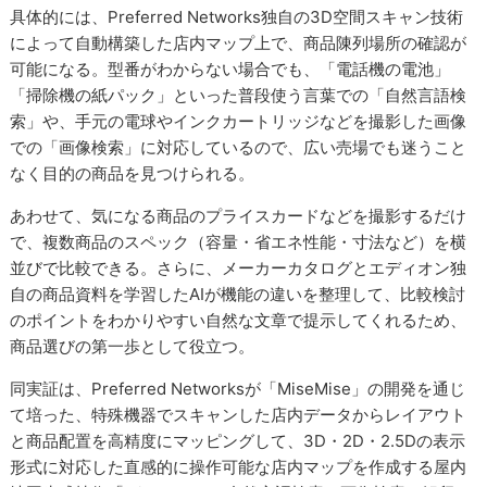
具体的には、Preferred Networks独自の3D空間スキャン技術
によって自動構築した店内マップ上で、商品陳列場所の確認が
可能になる。型番がわからない場合でも、「電話機の電池」
「掃除機の紙パック」といった普段使う言葉での「自然言語検
索」や、手元の電球やインクカートリッジなどを撮影した画像
での「画像検索」に対応しているので、広い売場でも迷うこと
なく目的の商品を見つけられる。
あわせて、気になる商品のプライスカードなどを撮影するだけ
で、複数商品のスペック（容量・省エネ性能・寸法など）を横
並びで比較できる。さらに、メーカーカタログとエディオン独
自の商品資料を学習したAIが機能の違いを整理して、比較検討
のポイントをわかりやすい自然な文章で提示してくれるため、
商品選びの第一歩として役立つ。
同実証は、Preferred Networksが「MiseMise」の開発を通じ
て培った、特殊機器でスキャンした店内データからレイアウト
と商品配置を高精度にマッピングして、3D・2D・2.5Dの表示
形式に対応した直感的に操作可能な店内マップを作成する屋内