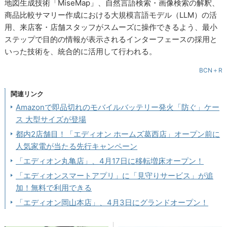
地図生成技術「MiseMap」、自然言語検索・画像検索の解釈、
商品比較サマリー作成における大規模言語モデル（LLM）の活
用、来店客・店舗スタッフがスムーズに操作できるよう、最小
ステップで目的の情報が表示されるインターフェースの採用と
いった技術を、統合的に活用して行われる。
BCN＋R
関連リンク
Amazonで即品切れのモバイルバッテリー発火「防ぐ」ケー
ス 大型サイズが登場
都内2店舗目！「エディオン ホームズ葛西店」オープン前に
人気家電が当たる先行キャンペーン
「エディオン丸亀店」、4月17日に移転増床オープン！
「エディオンスマートアプリ」に「見守りサービス」が追
加！無料で利用できる
「エディオン岡山本店」、4月3日にグランドオープン！