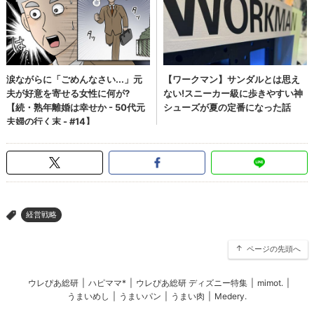
経営戦略
>
ページの先頭へ
ウレぴあ総研
|
ハピママ*
|
ウレぴあ総研 ディズニー特集
|
mimot.
|
うまいめし
|
うまいパン
|
うまい肉
|
Medery.