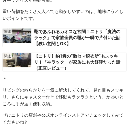
片手でスイスイ移動可能。
重い荷物をたくさん入れても動かしやすいのは、地味にうれし
いポイントです。
靴であふれるカオスな玄関！ニトリ「魔法の
ラック」で家族全員の靴が一瞬で片付いた話
【狭い玄関もOK】
【ニトリ】約1畳の“激セマ脱衣所”もスッキ
リ！「神ラック」が家族にも大好評だった話
（正直レビュー）
＊
リビングの散らかりを一気に解決してくれて、見た目もスッキ
リ。さらにキャスター付きで移動もラクラクという、かゆいと
ころに手が届く便利収納。
ぜひニトリの店舗や公式オンラインストアでチェックしてみて
くださいね♪