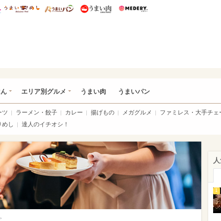
総研 ディズニー特集
mimot.
うまいめし
うまいパン
うまい肉
Medery.
いめし
はん
エリア別グルメ
うまい肉
うまいパン
ーツ
ラーメン・餃子
カレー
揚げもの
メガグルメ
ファミレス・大手チェ
りめし
達人のイチオシ！
人
1
>