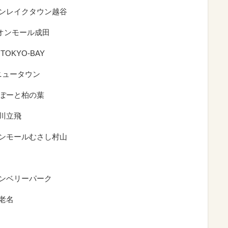
オンレイクタウン越谷
オンモール成田
OKYO-BAY
ニュータウン
らぽーと柏の葉
立川立飛
オンモールむさし村山
ランベリーパーク
海老名