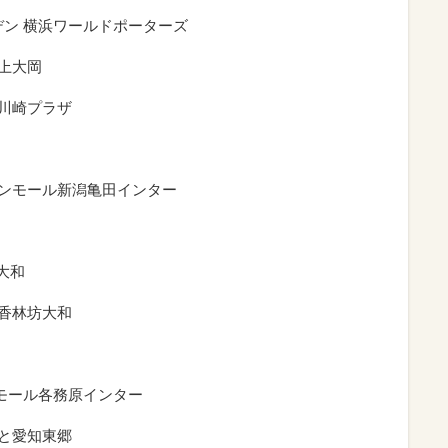
デン 横浜ワールドポーターズ
急上大岡
ナ川崎プラザ
オンモール新潟亀田インター
山大和
 香林坊大和
ンモール各務原インター
ーと愛知東郷