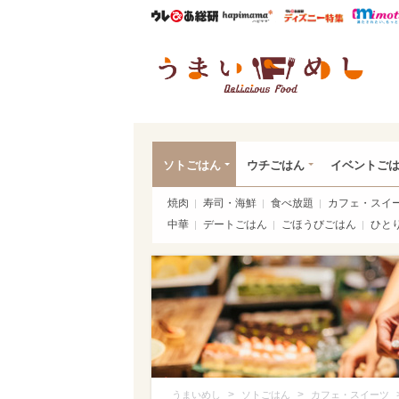
ウレぴあ総研
ハピママ*
ウレぴあ
うま
ソトごはん
ウチごはん
イベントご
焼肉
寿司・海鮮
食べ放題
カフェ・スイ
中華
デートごはん
ごほうびごはん
ひと
>
>
うまいめし
ソトごはん
カフェ・スイーツ