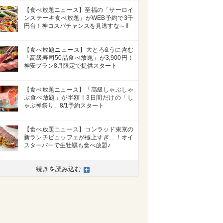
【食べ放題ニュース】至福の「サーロイ
ンステーキ食べ放題」がWEB予約で3千
円台！神コスパチャンスを見逃すな～!!
【食べ放題ニュース】大とろ&うに含む
「高級寿司50品食べ放題」が3,900円！
神安プラン8月限定で提供スタート
【食べ放題ニュース】「高級しゃぶしゃ
ぶ食べ放題」が半額！3日間だけの「し
ゃぶ禅祭り」8/1予約スタート
【食べ放題ニュース】コンラッド東京の
新ランチビュッフェが極上すぎ…！オイ
スターバーで生牡蠣も食べ放題♪
続きを読み込む