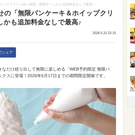
イップクリーム食べ放題」開催中！しかも追加料金なしで最高♪
2
せの「無限パンケーキ＆ホイップクリ
しかも追加料金なしで最高♪
3
2026.5.22 22:15
kでシェア
4
なだけ絞り出して無限に楽しめる「WEB予約限定 無限パ
クスに登場！2026年6月17日までの期間限定開催です。
5