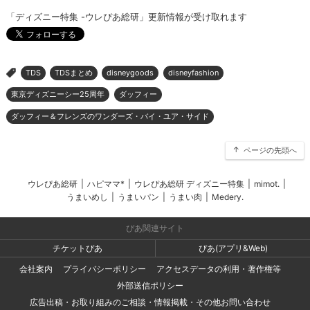
「ディズニー特集 -ウレぴあ総研」更新情報が受け取れます
TDS
TDSまとめ
disneygoods
disneyfashion
>
東京ディズニーシー25周年
ダッフィー
ダッフィー＆フレンズのワンダーズ・バイ・ユア・サイド
ページの先頭へ
ウレぴあ総研
|
ハピママ*
|
ウレぴあ総研 ディズニー特集
|
mimot.
|
うまいめし
|
うまいパン
|
うまい肉
|
Medery.
ぴあ関連サイト
チケットぴあ
ぴあ(アプリ&Web)
会社案内
プライバシーポリシー
アクセスデータの利用・著作権等
外部送信ポリシー
広告出稿・お取り組みのご相談・情報掲載・その他お問い合わせ