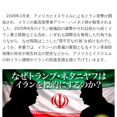
2026年2月末、アメリカとイスラエルによるイラン攻撃が開
始され、イランの最高指導者アリー・ハメネイ師が殺害されま
した。2025年6月のイラン核施設の爆撃やそれ以前から続くイ
ラン要人暗殺なども含め、いずれも国際法を無視した行為であ
りながら、なぜ両国はこうした“理不尽な行為”を続けるのでし
ょうか。本書では、イランへの脅威の要因となるイラン革命防
衛隊の存在や相互対立の歴史などから、アメリカとイスラエル
の対イラン感情やイランの民族意識を掘り下げていきます。