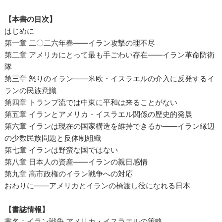
【本書の目次】
はじめに
第一章 二〇二六年春――イラン攻撃の理不尽
第二章 アメリカにとって最も手ごわい存在――イラン革命防衛
隊
第三章 怒りのイラン――米欧・イスラエルの介入に反発するイ
ランの民族意識
第四章 トランプ流では中東に平和は来ることがない
第五章 イランとアメリカ・イスラエル関係の歴史的発展
第六章 イランは現在の国家構造を維持できるか――イラン縁辺
の少数民族問題と反体制組織
第七章 イランは野蛮な国ではない
第八章 日本人の資産――イランの親日感情
第九章 高市政権のイラン戦争への対応
おわりに――アメリカとイランの橋渡し役になれる日本
【書誌情報】
書名：イラン戦争 アメリカ・イスラエルの策略