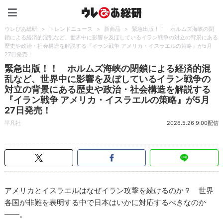
ウレぴあ総研（うれぴあ）
ウレぴあ総研
>
トレンドニュース
>
新商品
>
緊急出版！！ ホルムズ海峡の閉
鎖による経済的混乱など、世界中に影響を及ぼしているイラン戦争の対立の背景にある
歴史や政治・社会構造を解説する『イラン戦争 アメリカ・イスラエルの策略』が5月
27日発売！
緊急出版！！ ホルムズ海峡の閉鎖による経済的混
乱など、世界中に影響を及ぼしているイラン戦争の
対立の背景にある歴史や政治・社会構造を解説する
『イラン戦争 アメリカ・イスラエルの策略』が5月
27日発売！
平凡社
2026.5.26 9:00配信
アメリカとイスラエルはなぜイラン攻撃を続けるのか？ 世界
各国が非難を表明する中で日本はいかに対応するべきなのか
――。