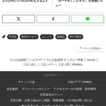
平凡社
商品サービス
トレンド
新商品
PR TIMES
>
ページの先頭へ
ウレぴあ総研
|
ハピママ*
|
ウレぴあ総研 ディズニー特集
|
mimot.
|
うまいめし
|
うまいパン
|
うまい肉
|
Medery.
ぴあ関連サイト
チケットぴあ
ぴあ(アプリ&Web)
会社案内
プライバシーポリシー
アクセスデータの利用・著作権等
外部送信ポリシー
広告出稿・お取り組みのご相談・情報掲載・その他お問い合わせ
一般の読者の方・ユーザーの方からのお問い合わせ