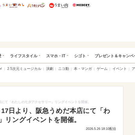
総研 ディズニー特集
mimot.
うまいめし
うまいパン
うまい肉
Medery.
ぴあ総研（うれぴあ）
愛
ライフスタイル
スマホ・IT
シゴト
プレゼント＆キャンペ
メ
2.5次元ミュージカル
演劇
ニコ動
本・マンガ
ゲーム
イベント
本店にて「わたしの七夕アクセサリー」リングイベントを開催。
月17日より、阪急うめだ本店にて「わ
」リングイベントを開催。
2026.5.26 18:10配信