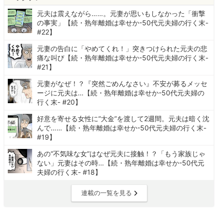
元夫は震えながら……。元妻が思いもしなかった「衝撃
の事実」【続・熟年離婚は幸せか-50代元夫婦の行く末-
#22】
元妻の告白に「やめてくれ！」突きつけられた元夫の悲
痛な叫び【続・熟年離婚は幸せか-50代元夫婦の行く末-
#21】
元妻がなぜ！？『突然ごめんなさい』不安が募るメッセ
ージに元夫は…【続・熟年離婚は幸せか-50代元夫婦の
行く末- #20】
好意を寄せる女性に“大金”を渡して2週間。元夫は暗く沈
んで……【続・熟年離婚は幸せか-50代元夫婦の行く末-
#19】
あの“不気味な女”はなぜ元夫に接触！？「もう家族じゃ
ない」元妻はその時…【続・熟年離婚は幸せか-50代元
夫婦の行く末- #18】
連載の一覧を見る