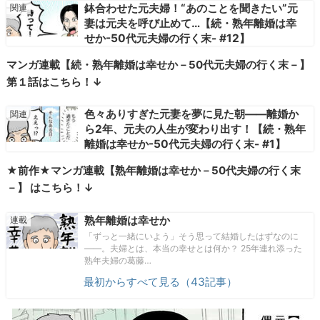
鉢合わせた元夫婦！“あのことを聞きたい”元
妻は元夫を呼び止めて…【続・熟年離婚は幸
せか-50代元夫婦の行く末- #12】
マンガ連載【続・熟年離婚は幸せか－50代元夫婦の行く末－】
第１話はこちら！↓
色々ありすぎた元妻を夢に見た朝――離婚か
ら2年、元夫の人生が変わり出す！【続・熟年
離婚は幸せか-50代元夫婦の行く末- #1】
★前作★マンガ連載【熟年離婚は幸せか－50代夫婦の行く末
－】 はこちら！↓
熟年離婚は幸せか
「ずっと一緒にいよう」そう思って結婚したはずなのに
――。夫婦とは、本当の幸せとは何か？ 25年連れ添った
熟年夫婦の葛藤…
最初からすべて見る（43記事）