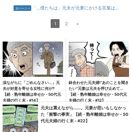
「…僕たちは」元夫が元妻にかける言葉は…
次ページ
1
2
»