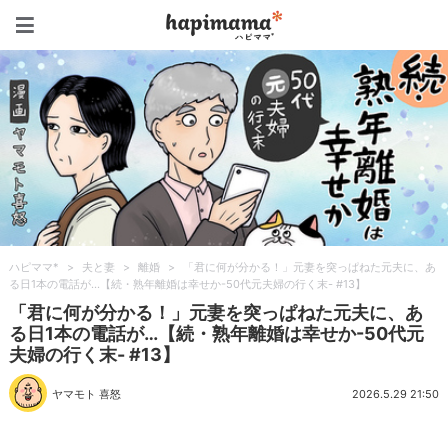
ハピママ*
ハピママ*
>
夫と妻
>
離婚
>
「君に何が分かる！」元妻を突っぱねた元夫に、あ
る日1本の電話が…【続・熟年離婚は幸せか-50代元夫婦の行く末- #13】
「君に何が分かる！」元妻を突っぱねた元夫に、あ
る日1本の電話が…【続・熟年離婚は幸せか-50代元
夫婦の行く末- #13】
ヤマモト 喜怒
2026.5.29 21:50