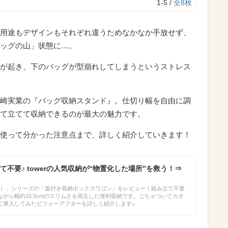
1-5 /
全8枚
用途もデザインもそれぞれ違うためなかなか手放せず、
ッグの山」状態に…。
が起き、下のバッグが型崩れしてしまうというストレス
崎実業の『バッグ収納スタンド』。仕切り幅を自由に調
て立てて収納できるのが最大の魅力です。
使って分かった注意点まで、詳しく紹介していきます！
不要♪ towerの人気収納が“物置化した場所”を救う！⇒
ワー）」シリーズの「蓋付き収納ボックスワゴン」をレビュー！組み立て不要
がら幅約15.5cmのスリムさを両立した便利収納です。ごちゃついてカオ
に導入してみたビフォーアフターを詳しく紹介します♪