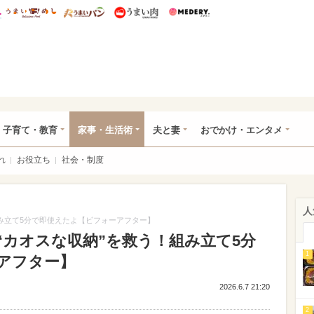
総研 ディズニー特集
mimot.
うまいめし
うまいパン
うまい肉
Medery.
ママ*
子育て・教育
家事・生活術
夫と妻
おでかけ・エンタメ
れ
お役立ち
社会・制度
人
み立て5分で即使えたよ【ビフォーアフター】
“カオスな収納”を救う！組み立て5分
1
アフター】
2026.6.7 21:20
2