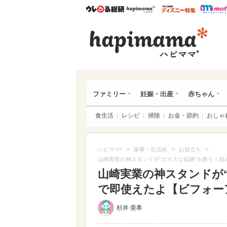
ウレぴあ総研
ハピママ*
ウレぴあ
ハピ
ファミリー
妊娠・出産
赤ちゃん
食生活
レシピ
掃除
お金・節約
おしゃ
>
>
>
ハピママ*
家事・生活術
お役立ち
山崎実業の神スタンドが“カオスな収納”を救う！組
山崎実業の神スタンドが
で即使えたよ【ビフォー
杉井 亜希