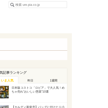
気記事ランキング
いま人気
昨日
1週間
日本版コストコ「ロピア」で大人気！め
ちゃ売れ“おいしい惣菜”10選
【カルディ新発売】バッグに付けたり小