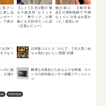
人気グッ
【ニトリ】約1畳の“激
物が床に…【無印良
に差し込
セマ脱衣所”もスッキ
品】の便利収納で“不満
ンガー！
リ！「神ラック」が家
なトイレ”が生まれ変わ
」で床が
族にも大好評だった話
った！改造レポ
（正直レビュー）
もOK！
日本版コストコ「ロピア」で大人気！め
カオスなリ
ちゃ売れ“おいしい惣菜”10選
ないのに超
解凍も冷食あたためもムラを軽減、カイ
ン」が凄か
ンズの赤外線センサー搭載フラットレン
ジ
収納
#便利収納