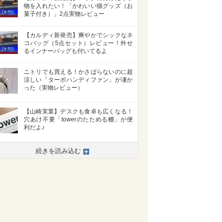
物を入れたい！「かわいい猫グッズ（お
菓子付き）」2点実物レビュー
【カルディ新発売】爽やかでシックなネ
コバッグ（5点セット）レビュー！外せ
るインナーバッグも付いてるよ
ニトリでも買える！かさばらないのに超
涼しい「ターボハンディファン」が凄か
った（実物レビュー）
【山崎実業】デスクも食卓も広くなる！
穴あけ不要「towerのたためる棚」が便
利だよ♪
続きを読み込む