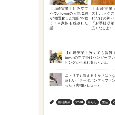
【山崎実業】組み立て
【山崎実業
不要♪ towerの人気収納
ズ】ボックス
が“物置化した場所”を救
むだけの神ハ
う！⇒家族も感激した
「お手軽収納
話
広くなるよ♪
【山崎実業】狭くても賃貸で
towerの立て掛けハンガーで
ビングが生まれ変わった話
ニトリでも買える！かさばら
涼しい「ターボハンディファ
った（実物レビュー）
>
山崎実業
smart
暮らし
生活