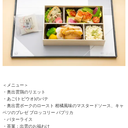
＜メニュー＞
・奥出雲鶏のリエット
・あご(トビウオ)のパテ
・奥出雲ポークのロースト 柑橘風味のマスタードソース、キャ
ベツのブレゼ ブロッコリー パプリカ
・バターライス
・茶菓：出雲のお福わけ