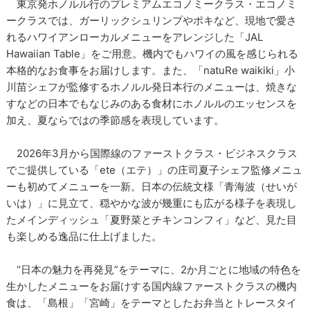
東京発ホノルル行のプレミアムエコノミークラス・エコノミ
ークラスでは、ガーリックシュリンプやポキなど、現地で愛さ
れるハワイアンローカルメニューをアレンジした「JAL
Hawaiian Table」をご用意。機内でもハワイの風を感じられる
本格的なお食事をお届けします。また、「natuRe waikiki」小
川苗シェフが監修するホノルル発日本行のメニューは、焼きな
すなどの日本でもなじみのある食材にホノルルのエッセンスを
加え、夏ならではの季節感を表現しています。
2026年3月から国際線のファーストクラス・ビジネスクラス
でご提供している「ete（エテ）」の庄司夏子シェフ監修メニュ
ーも初めてメニューを一新。日本の伝統文様「青海波（せいが
いは）」に見立て、穏やかな波が幾重にも広がる様子を表現し
たメインディッシュ「夏野菜とチキンコンフィ」など、見た目
も楽しめる逸品に仕上げました。
“日本の魅力を再発見”をテーマに、2か月ごとに地域の特色を
生かしたメニューをお届けする国内線ファーストクラスの機内
食は、「島根」「宮崎」をテーマとしたお弁当とトレースタイ