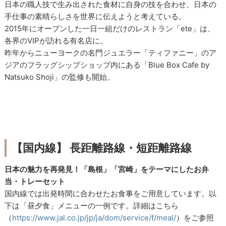
日本の職人技で生み出された食材に自身の技を合わせ、日本の
手仕事の素晴らしさを世界に伝えようと考えている。
2015年にオープンした一日一組だけのレストラン「ete」は、
各界のVIPが訪れる有名店に。
昨年からニューヨークの名門ジュエラー「ティファニー」のア
ジアのフラッグシップショップ内にある「Blue Box Cafe by
Natsuko Shoji」の監修も開始。
【国内線】 長距離路線・短距離路線
日本の魅力を再発見！「島根」「宮崎」をテーマにしたお弁
当・トレーセット
国内線では出発時間に合わせたお食事をご用意しています。以
下は「昼夕食」メニューの一例です。詳細はこちら
（
https://www.jal.co.jp/jp/ja/dom/service/f/meal/
）をご参照