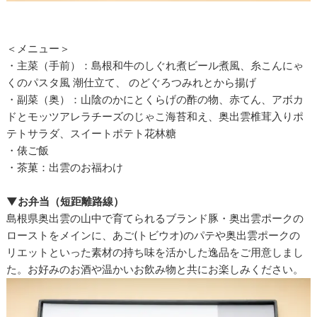
＜メニュー＞
・主菜（手前）：島根和牛のしぐれ煮ビール煮風、糸こんにゃ
くのパスタ風 潮仕立て、 のどぐろつみれとから揚げ
・副菜（奥）：山陰のかにとくらげの酢の物、赤てん、アボカ
ドとモッツアレラチーズのじゃこ海苔和え、奥出雲椎茸入りポ
テトサラダ、スイートポテト花林糖
・俵ご飯
・茶菓：出雲のお福わけ
▼お弁当（短距離路線）
島根県奥出雲の山中で育てられるブランド豚・奥出雲ポークの
ローストをメインに、あご(トビウオ)のパテや奥出雲ポークの
リエットといった素材の持ち味を活かした逸品をご用意しまし
た。お好みのお酒や温かいお飲み物と共にお楽しみください。