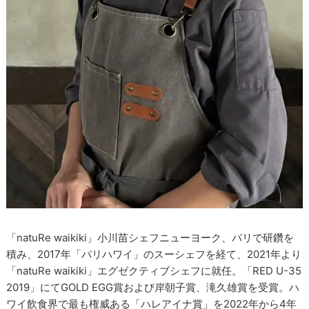
「natuRe waikiki」小川苗シェフニューヨーク、パリで研鑽を
積み、2017年「パリハワイ」のスーシェフを経て、2021年より
「natuRe waikiki」エグゼクティブシェフに就任。「RED U-35
2019」にてGOLD EGG賞および岸朝子賞、滝久雄賞を受賞。ハ
ワイ飲食界で最も権威ある「ハレアイナ賞」を2022年から4年