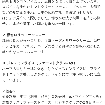
鶏もも肉をコンフィにし、皮目を香ばしく焼き上げています。
スパイスを重ねたトマトクリームソースに、ズッキーニや茄子
などの夏野菜を重ね、日本の伝統文様「青海波（せいがい
は）」に見立てて配しました。穏やかな波が幾重にも広がる様
子に、永続や繁栄への願いを重ねた一皿です。
２.根セロリのコールスロー
繊細に刻んだ根セロリを、マヨネーズとサワークリーム、白ワ
インビネガーで和え、ハーブの香りと爽やかな酸味を効かせた
軽やかなコールスローです。
３.ジャスミンライス（ファーストクラスのみ）
ハーブの香りと一緒に炊き上げたジャスミンライスに、フライ
ドオニオンの香ばしさを添え、メインに寄り添う味わいに仕立
てています。
＜概要＞
対象路線：東京（羽田・成田）発欧米行 ※ハワイ・グアム除く
対象クラス：ファーストクラス、ビジネスクラスの2食目サービ