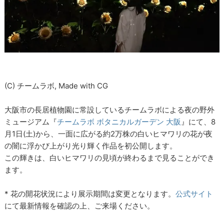
(C)︎ チームラボ, Made with CG
大阪市の長居植物園に常設しているチームラボによる夜の野外
ミュージアム『
チームラボ ボタニカルガーデン 大阪
』にて、8
月1日(土)から、一面に広がる約2万株の白いヒマワリの花が夜
の闇に浮かび上がり光り輝く作品を初公開します。
この輝きは、白いヒマワリの見頃が終わるまで見ることができ
ます。
* 花の開花状況により展示期間は変更となります。
公式サイト
にて最新情報を確認の上、ご来場ください。