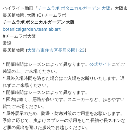
ハイライト動画『
チームラボ ボタニカルガーデン 大阪
』大阪市
長居植物園, 大阪 (C)︎ チームラボ
チームラボ ボタニカルガーデン 大阪
botanicalgarden.teamlab.art
#チームラボ大阪
常設
長居植物園 (
大阪市東住吉区長居公園1-23
)
* 開催時間はシーズンによって異なります。
公式サイト
にてご
確認の上、ご来場ください。
* 最終入場時間を過ぎた場合はご入場をお断りいたします。遅
れずにご来場ください。
* 開催時間はシーズンによって異なります。
* 園内は暗く、悪路が多いです。スニーカーなど、歩きやすい
靴でご来場ください。
* 屋外展示のため、防暑・防寒対策のご用意をお願いします。
季節に応じて、虫よけスプレーの活用をして長袖や長ズボンな
ど肌の露出を避けた服装でお越しください。