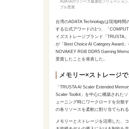
ADATAのリソース最適化ソリューションとゲー
ブル受賞
台湾のADATA Technologyは現
する公式アワードの1つ、「COMPUTEX
イズストレージブランド「TRUSTA」による「TRU
が「Best Choice AI Categor
NOVAKEY RGB DDR5 Gaming Memo
受賞したことを発表した。
メモリー×ストレージで
「TRUSTA AI Scaler Extended
Scaler Toolkit」を中心に構
ューニング時にワークロードを分散する
の各リソースを柔軟に割り当てられる
メモリーとストレージを活用した、コ
大規模モデルの導入における制約を克