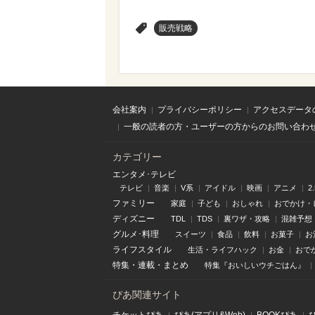
>
販売戦略
会社案内
プライバシーポリシー
アクセスデータ
一般の読者の方・ユーザーの方からのお問い合わ
カテゴリー
エンタメ･テレビ
テレビ
音楽
V系
アイドル
映画
アニメ
2
ファミリー
家庭
子ども
おしゃれ
おでかけ・
ディズニー
TDL
TDS
裏ワザ・攻略
混雑予想
グルメ･料理
スイーツ
食品
飲料
お菓子
お
ライフスタイル
生活・ライフハック
お金
おで
特集
・
連載
・
まとめ
特集『おいしいウチごはん』
ぴあ関連サイト