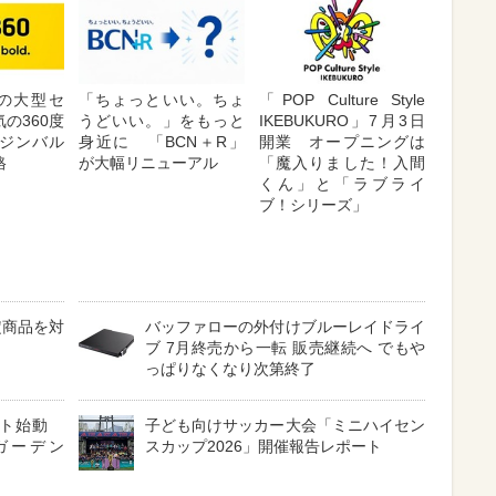
が夏の大型セ
「ちょっといい。ちょ
「POP Culture Style
の360度
うどいい。」をもっと
IKEBUKURO」7月3日
ジンバル
身近に 「BCN＋R」
開業 オープニングは
格
が大幅リニューアル
「魔入りました！入間
くん」と「ラブライ
ブ！シリーズ」
定商品を対
バッファローの外付けブルーレイドライ
ブ 7月終売から一転 販売継続へ でもや
っぱりなくなり次第終了
クト始動
子ども向けサッカー大会「ミニハイセン
ガーデン
スカップ2026」開催報告レポート