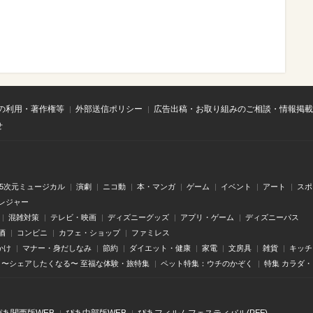
の利用・著作権等
外部送信ポリシー
広告出稿・お取り組みのご相談・情報掲載
せ
.5次元ミュージカル
演劇
ニコ動
本・マンガ
ゲーム
イベント
アート
スポ
レジャー
混雑対策
テレビ・映画
ディズニーグッズ
アプリ・ゲーム
ディズニーパス
酒
コンビニ
カフェ・ショップ
ファミレス
かけ
マナー・身だしなみ
節約
ダイエット・健康
家電
文房具
雑貨
キッチ
〜シェアしたくなる〜 至福な体験・旅特集
ペット特集：ウチのかぞく
特集 カラダ