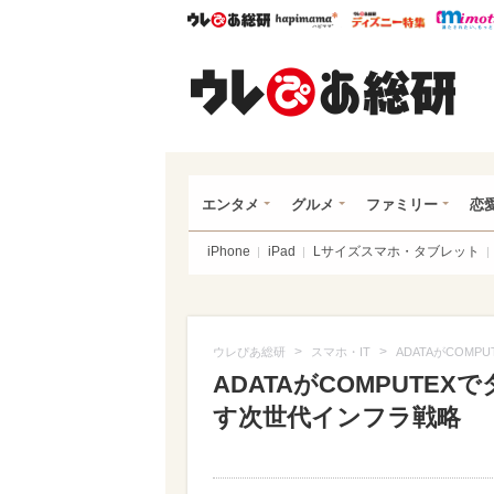
ウレぴあ総研
ハピママ*
ウレぴあ
ウレ
エンタメ
グルメ
ファミリー
恋
iPhone
iPad
Lサイズスマホ・タブレット
>
>
ウレぴあ総研
スマホ・IT
ADATAがCOM
ADATAがCOMPUTE
す次世代インフラ戦略