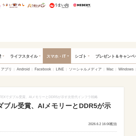
総研 ディズニー特集
mimot.
うまいめし
うまいパン
うまい肉
Medery.
ぴあ総研（うれぴあ）
愛
ライフスタイル
スマホ・IT
シゴト
プレゼント＆キャンペ
アプリ
Android
Facebook
LINE
ソーシャルメディア
Mac
Windows
PUTEXでダブル受賞、AIメモリーとDDR5が示す次世代インフラ戦略
Xでダブル受賞、AIメモリーとDDR5が示
2026.6.2 16:00配信