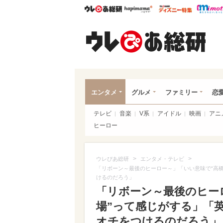
ウレぴあ総研
ハピママ*
ウレぴあ
ウレ
エンタメ
グルメ
ファミリー
恋
テレビ
音楽
V系
アイドル
映画
アニ
ヒーロー
>
>
ウレぴあ総研
エンタメ・テレビ
「リボーン～最後のヒーロー～」「いい意味で“高
けるのだろう」
「リボーン～最後のヒー
場”って感じがする」「
オチをつけるのだろう」