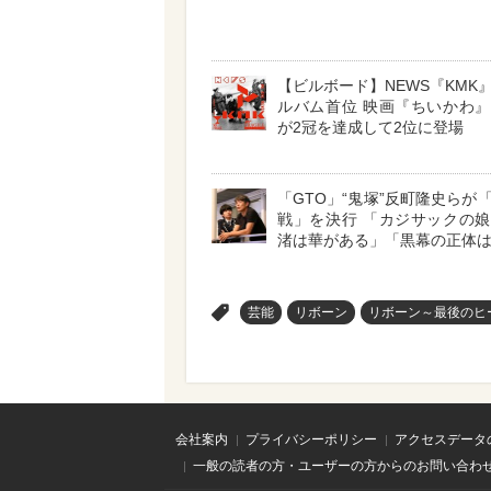
【ビルボード】NEWS『KMK
ルバム首位 映画『ちいかわ
が2冠を達成して2位に登場
「GTO」“鬼塚”反町隆史らが
戦」を決行 「カジサックの
渚は華がある」「黒幕の正体
>
芸能
リボーン
リボーン～最後のヒ
会社案内
プライバシーポリシー
アクセスデータ
一般の読者の方・ユーザーの方からのお問い合わ