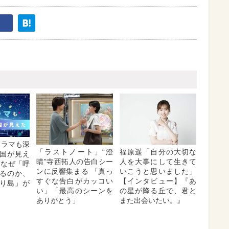
Kドラマも深
「ラストノート」“澄
福原遥「自分の大切な
国が見え
晴”寺西拓人の告白シー
人を大事にして生きて
はなぜ「呼
ンに反響集まる 「真っ
いこうと思いました」
るのか、
すぐな告白がカッコい
【インタビュー】『あ
り島」が
い」「最高のシーンを
の星が降る丘で、君と
ありがとう」
また出会いたい。』