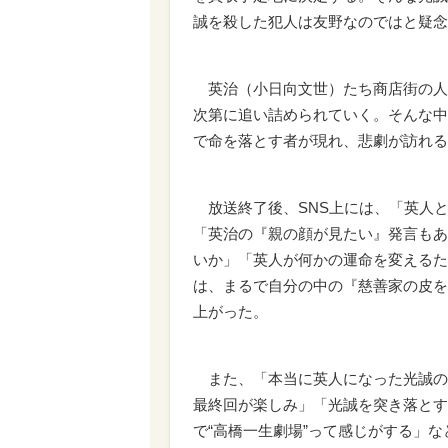
誠を殺した犯人は友野なのではと疑念
英治（小日向文世）たち商店街の人々
次第に追い詰められていく。そんな中
で命を落とす者が現れ、悲劇が訪れる
放送終了後、SNS上には、「英人
「英治の『親の顔が見たい』発言もあ
いか」「英人が何かの運命を変えるた
は、まるで自分の中の『慈善家の皮を
上がった。
また、「本当に英人になった光誠の
最終回が楽しみ」「光誠を突き落とす
で“高橋一生劇場”って感じがする」