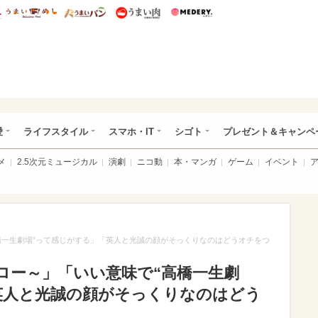
総研 ディズニー特集
mimot.
うまいめし
うまいパン
うまい肉
Medery.
ぴあ総研（うれぴあ）
愛
ライフスタイル
スマホ・IT
シゴト
プレゼント＆キャンペ
メ
2.5次元ミュージカル
演劇
ニコ動
本・マンガ
ゲーム
イベント
橋一生劇場”って感じがする」「英人と光誠の顔がそっくりなのはどうオチをつ
ロー～」「いい意味で“高橋一生劇
英人と光誠の顔がそっくりなのはどう