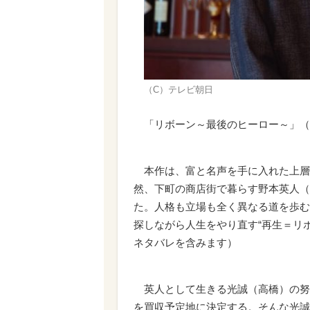
（C）テレビ朝日
「リボーン～最後のヒーロー～」（
本作は、富と名声を手に入れた上層
然、下町の商店街で暮らす野本英人（
た。人格も立場も全く異なる道を歩む
探しながら人生をやり直す“再生＝リ
ネタバレを含みます）
英人として生きる光誠（高橋）の努力
を買収予定地に決定する。そんな光誠