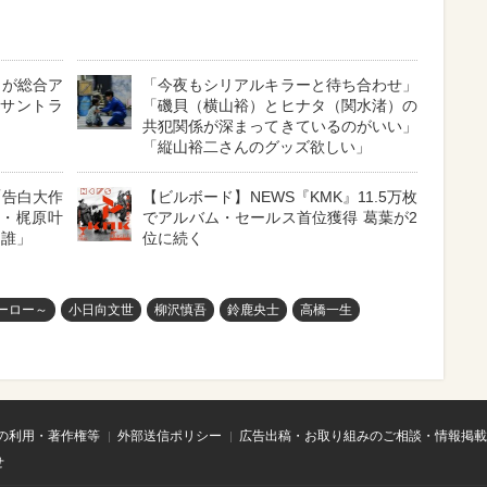
』が総合ア
「今夜もシリアルキラーと待ち合わせ」
』サントラ
「磯貝（横山裕）とヒナタ（関水渚）の
共犯関係が深まってきているのがいい」
「縦山裕二さんのグッズ欲しい」
「告白大作
【ビルボード】NEWS『KMK』11.5万枚
娘・梶原叶
でアルバム・セールス首位獲得 葛葉が2
は誰」
位に続く
ーロー～
小日向文世
柳沢慎吾
鈴鹿央士
高橋一生
の利用・著作権等
外部送信ポリシー
広告出稿・お取り組みのご相談・情報掲載
せ