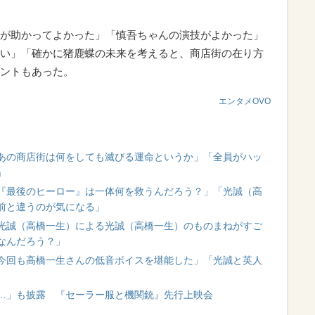
が助かってよかった」「慎吾ちゃんの演技がよかった」
い」「確かに猪鹿蝶の未来を考えると、商店街の在り方
ントもあった。
エンタメOVO
あの商店街は何をしても滅びる運命というか」「全員がハッ
」
『最後のヒーロー』は一体何を救うんだろう？」「光誠（高
前と違うのが気になる」
光誠（高橋一生）による光誠（高橋一生）のものまねがすご
なんだろう？」
今回も高橋一生さんの低音ボイスを堪能した」「光誠と英人
…」も披露 『セーラー服と機関銃』先行上映会