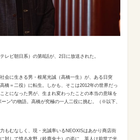
テレビ朝日系）の第8話が、2日に放送された。
社会に生きる男・根尾光誠（高橋一生）が、ある日突
高橋＝二役）に転生。しかも、そこは2012年の世界だっ
ことになった男が、生まれ変わったことの本当の意味を
ボーン”の物語。高橋が究極の一人二役に挑む。（※以下、
もむなしく、現・光誠率いるNEOXISはあかり商店街
に対して憤る友野（鈴鹿央士）の姿に、英人は前世で光