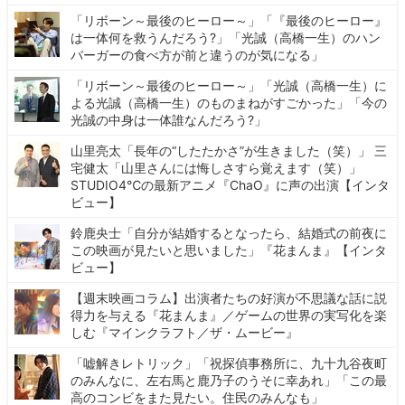
「リボーン～最後のヒーロー～」「『最後のヒーロー』
は一体何を救うんだろう?」「光誠（高橋一生）のハン
バーガーの食べ方が前と違うのが気になる」
「リボーン～最後のヒーロー～」「光誠（高橋一生）に
よる光誠（高橋一生）のものまねがすごかった」「今の
光誠の中身は一体誰なんだろう?」
山里亮太「長年の“したたかさ”が生きました（笑）」 三
宅健太「山里さんには悔しさすら覚えます（笑）」
STUDIO4℃の最新アニメ『ChaO』に声の出演【インタ
ビュー】
鈴鹿央士「自分が結婚するとなったら、結婚式の前夜に
この映画が見たいと思いました」『花まんま』【インタ
ビュー】
【週末映画コラム】出演者たちの好演が不思議な話に説
得力を与える『花まんま』／ゲームの世界の実写化を楽
しむ『マインクラフト／ザ・ムービー』
「嘘解きレトリック」「祝探偵事務所に、九十九谷夜町
のみんなに、左右馬と鹿乃子のうそに幸あれ」「この最
高のコンビをまた見たい。住民のみんなも」