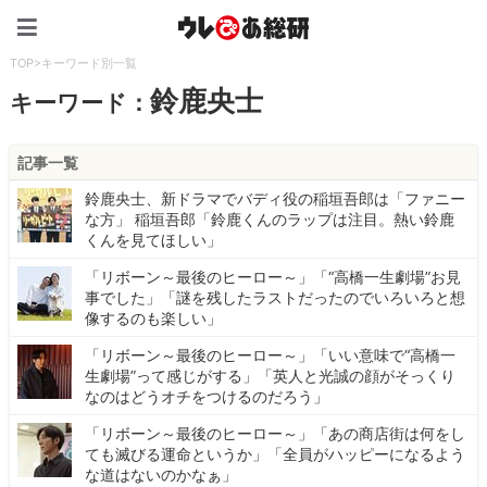
ウレぴあ総研（うれぴあ）
TOP
>
キーワード別一覧
鈴鹿央士
キーワード：
記事一覧
鈴鹿央士、新ドラマでバディ役の稲垣吾郎は「ファニー
な方」 稲垣吾郎「鈴鹿くんのラップは注目。熱い鈴鹿
くんを見てほしい」
「リボーン～最後のヒーロー～」「“高橋一生劇場”お見
事でした」「謎を残したラストだったのでいろいろと想
像するのも楽しい」
「リボーン～最後のヒーロー～」「いい意味で“高橋一
生劇場”って感じがする」「英人と光誠の顔がそっくり
なのはどうオチをつけるのだろう」
「リボーン～最後のヒーロー～」「あの商店街は何をし
ても滅びる運命というか」「全員がハッピーになるよう
な道はないのかなぁ」