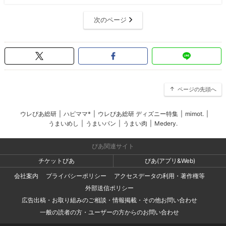
次のページ
ページの先頭へ
ウレぴあ総研
|
ハピママ*
|
ウレぴあ総研 ディズニー特集
|
mimot.
|
うまいめし
|
うまいパン
|
うまい肉
|
Medery.
ぴあ関連サイト
チケットぴあ
ぴあ(アプリ&Web)
会社案内
プライバシーポリシー
アクセスデータの利用・著作権等
外部送信ポリシー
広告出稿・お取り組みのご相談・情報掲載・その他お問い合わせ
一般の読者の方・ユーザーの方からのお問い合わせ