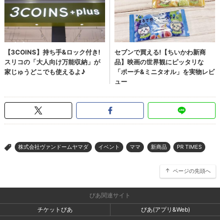
株式会社ヴァンドームヤマダ
イベント
ママ
新商品
PR TIMES
>
ページの先頭へ
ぴあ関連サイト
チケットぴあ
ぴあ(アプリ&Web)