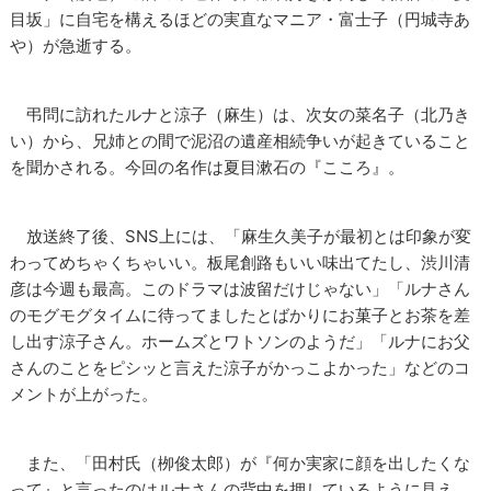
目坂」に自宅を構えるほどの実直なマニア・富士子（円城寺あ
や）が急逝する。
弔問に訪れたルナと涼子（麻生）は、次女の菜名子（北乃き
い）から、兄姉との間で泥沼の遺産相続争いが起きていること
を聞かされる。今回の名作は夏目漱石の『こころ』。
放送終了後、SNS上には、「麻生久美子が最初とは印象が変
わってめちゃくちゃいい。板尾創路もいい味出てたし、渋川清
彦は今週も最高。このドラマは波留だけじゃない」「ルナさん
のモグモグタイムに待ってましたとばかりにお菓子とお茶を差
し出す涼子さん。ホームズとワトソンのようだ」「ルナにお父
さんのことをピシッと言えた涼子がかっこよかった」などのコ
メントが上がった。
また、「田村氏（栁俊太郎）が『何か実家に顔を出したくな
って』と言ったのはルナさんの背中を押しているように見え