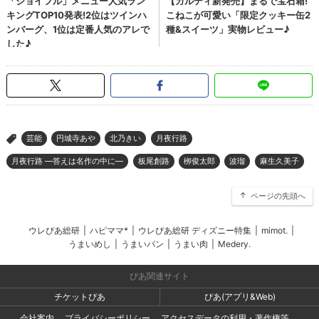
芸能
円城寺あや
北乃きい
月夜行路
>
月夜行路 ―答えは名作の中に―
板尾創路
栁俊太郎
波瑠
麻生久美子
ページの先頭へ
ウレぴあ総研
|
ハピママ*
|
ウレぴあ総研 ディズニー特集
|
mimot.
|
うまいめし
|
うまいパン
|
うまい肉
|
Medery.
ぴあ関連サイト
チケットぴあ
ぴあ(アプリ&Web)
会社案内
プライバシーポリシー
アクセスデータの利用・著作権等