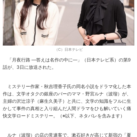
（C）日本テレビ
「月夜行路 ―答えは名作の中に―」（日本テレビ系）の第9
話が、3日に放送された。
ミステリー作家・秋吉理香子氏の同名小説をドラマ化した本
作は、文学オタクの銀座のバーのママ・野宮ルナ（波瑠）が、
主婦の沢辻涼子（麻生久美子）と共に、文学の知識をフルに生
かして事件の真相と入り組んだ人間ドラマをひも解いていく痛
快文学ロードミステリー。（※以下、ネタバレを含みます）
ルナ（波瑠）の店の常連客で、漱石好きが高じて新宿の「夏