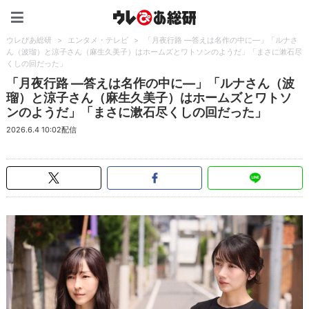
ウレぴあ総研（うれぴあ）
ウレぴあ総研
>
エンタメ・テレビ
>
「月夜行路 ―答えは名作の中に―」「ルナさ
ん（波瑠）と涼子さん（麻生久美子）はホームズとワトソンのようだ」「まさに漱石尽
くしの回だった」
「月夜行路 ―答えは名作の中に―」「ルナさん（波
瑠）と涼子さん（麻生久美子）はホームズとワトソ
ンのようだ」「まさに漱石尽くしの回だった」
2026.6.4 10:02配信