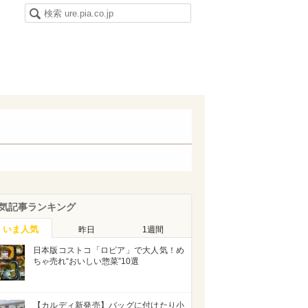
気記事ランキング
いま人気
昨日
1週間
日本版コストコ「ロピア」で大人気！め
ちゃ売れ“おいしい惣菜”10選
【カルディ新発売】バッグに付けたり小