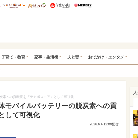
総研 ディズニー特集
mimot.
うまいめし
うまいパン
うまい肉
Medery.
ママ*
子育て・教育
家事・生活術
夫と妻
おでかけ・エンタメ
ー
人
炭素への貢献度を「デカボスコア」として可視化
体モバイルバッテリーの脱炭素への貢
1
として可視化
2026.6.4 12:00配信
2