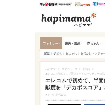
ウレぴあ総研
ハピママ*
ウレぴあ
ハピ
ファミリー
妊娠・出産
赤ちゃん
家庭
子ども
おしゃれ
おでかけ・レジャ
>
>
>
ハピママ*
ママニュース
新商品
エレコムで初めて、半固体モバイルバッテリーの脱
エレコムで初めて、半固
献度を「デカボスコア」
エレコム株式会社