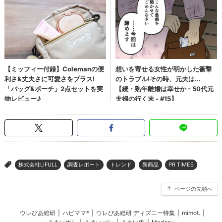
株式会社LIFULL
調査レポート
トレンド
新商品
PR TIMES
>
ページの先頭へ
ウレぴあ総研
|
ハピママ*
|
ウレぴあ総研 ディズニー特集
|
mimot.
|