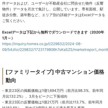
件データおよび、ユーザーが不動産会社に問合せた物件（反響
物件）データを月次で集計し、公開しています。専有面積、駅
徒歩分数、築年数など、エリア別の詳細データはExcelデータを
ご覧ください。
Excelデータは下記から無料でダウンロードできます（2020年
1月～）
https://inquiry.homes.co.jp/l/229832/2024-08-
09/54zfcr/229832/1723179806h7sKaSZS/marketreport_month
[ファミリータイプ] 中古マンション価格
動向
- 東京23区の掲載価格は1億1,694万円（前月比98.3%、前年同
月比132.2%）、3月をピークに下落傾向
- 東京23区の反響価格は1億21万円（前月比113.7%、前年同月
比150.6%）、初めて1億円を超えて過去最高を更新