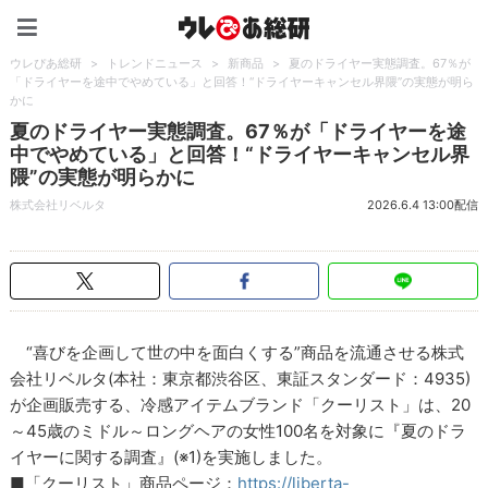
ウレぴあ総研（うれぴあ）
ウレぴあ総研
>
トレンドニュース
>
新商品
>
夏のドライヤー実態調査。67％が
「ドライヤーを途中でやめている」と回答！“ドライヤーキャンセル界隈”の実態が明ら
かに
夏のドライヤー実態調査。67％が「ドライヤーを途
中でやめている」と回答！“ドライヤーキャンセル界
隈”の実態が明らかに
株式会社リベルタ
2026.6.4 13:00配信
“喜びを企画して世の中を面白くする”商品を流通させる株式
会社リベルタ(本社：東京都渋谷区、東証スタンダード：4935)
が企画販売する、冷感アイテムブランド「クーリスト」は、20
～45歳のミドル～ロングヘアの女性100名を対象に『夏のドラ
イヤーに関する調査』(※1)を実施しました。
■「クーリスト」商品ページ：
https://liberta-