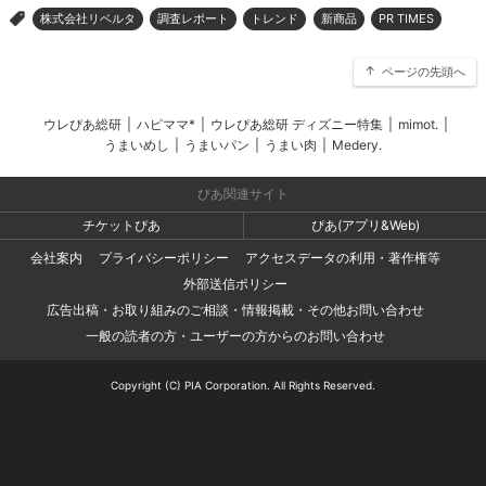
株式会社リベルタ
調査レポート
トレンド
新商品
PR TIMES
>
ページの先頭へ
ウレぴあ総研
|
ハピママ*
|
ウレぴあ総研 ディズニー特集
|
mimot.
|
うまいめし
|
うまいパン
|
うまい肉
|
Medery.
ぴあ関連サイト
チケットぴあ
ぴあ(アプリ&Web)
会社案内
プライバシーポリシー
アクセスデータの利用・著作権等
外部送信ポリシー
広告出稿・お取り組みのご相談・情報掲載・その他お問い合わせ
一般の読者の方・ユーザーの方からのお問い合わせ
Copyright (C) PIA Corporation. All Rights Reserved.