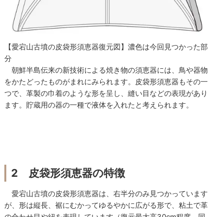
【愛宕山古墳の皮袋形須恵器復元図】濃色は今回見つかった部
分
朝鮮半島伝来の新技術による焼き物の須恵器には、鳥や器物
をかたどったものがまれにみられます。皮袋形須恵器もその一
つで、革製の巾着のような形を呈し、縫い目などの表現があり
ます。貯蔵用の器の一種で液体を入れたと考えられます。
2 皮袋形須恵器の特徴
愛宕山古墳の皮袋形須恵器は、右半分のみ見つかっています
が、形は縦長、裾にむかってゆるやかに広がる形で、粘土で革
の合わせ目や紐を表現しています（復元最大高30cm程度、同