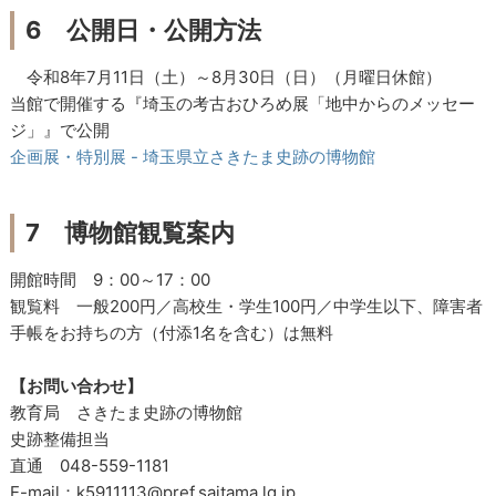
6 公開日・公開方法
令和8年7月11日（土）～8月30日（日）（月曜日休館）
当館で開催する『埼玉の考古おひろめ展「地中からのメッセー
ジ」』で公開
企画展・特別展 - 埼玉県立さきたま史跡の博物館
7 博物館観覧案内
開館時間 9：00～17：00
観覧料 一般200円／高校生・学生100円／中学生以下、障害者
手帳をお持ちの方（付添1名を含む）は無料
【お問い合わせ】
教育局 さきたま史跡の博物館
史跡整備担当
直通 048-559-1181
E-mail：k5911113@pref.saitama.lg.jp