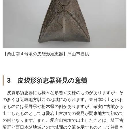
【桑山南４号墳の皮袋形須恵器】津山市提供
3 皮袋形須恵器発見の意義
皮袋形須恵器にも様々な形態や文様のものがありますが、そ
の多くは近畿地方以西の地域にみられます。東日本出土と伝わ
るものには長野県や栃木県の例がありますが、確実に古墳から
出土したものとしては愛宕山古墳での発見が関東地方で初めて
の例となります。また、愛宕山古墳で出土したことは、埼玉古
墳群と西日本諸地域との地域間の交流を示すものとして注目さ