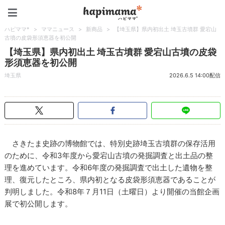
ハピママ*
ハピママ*
>
ママニュース
>
新商品
>
【埼玉県】県内初出土 埼玉古墳群 愛宕山
古墳の皮袋形須恵器を初公開
【埼玉県】県内初出土 埼玉古墳群 愛宕山古墳の皮袋
形須恵器を初公開
埼玉県
2026.6.5 14:00配信
さきたま史跡の博物館では、特別史跡埼玉古墳群の保存活用
のために、令和3年度から愛宕山古墳の発掘調査と出土品の整
理を進めています。令和6年度の発掘調査で出土した遺物を整
理、復元したところ、県内初となる皮袋形須恵器であることが
判明しました。令和8年７月11日（土曜日）より開催の当館企画
展で初公開します。