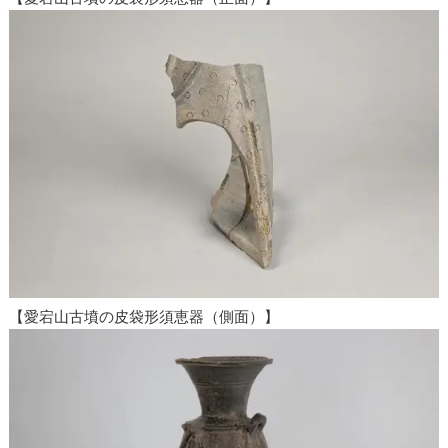
【愛宕山古墳の皮袋形須恵器（側面）】