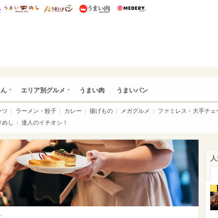
総研 ディズニー特集
mimot.
うまいめし
うまいパン
うまい肉
Medery.
いめし
はん
エリア別グルメ
うまい肉
うまいパン
ーツ
ラーメン・餃子
カレー
揚げもの
メガグルメ
ファミレス・大手チェ
りめし
達人のイチオシ！
人
1
>