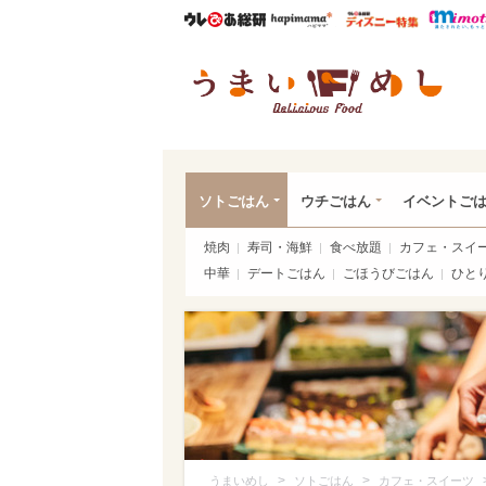
ウレぴあ総研
ハピママ*
ウレぴあ
うま
ソトごはん
ウチごはん
イベントご
焼肉
寿司・海鮮
食べ放題
カフェ・スイ
中華
デートごはん
ごほうびごはん
ひと
>
>
うまいめし
ソトごはん
カフェ・スイーツ