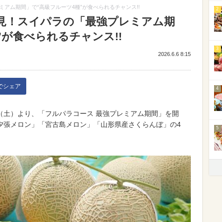
アム期間」で“高級フルーツ4種”が食べられるチャンス!!
2
見！スイパラの「最強プレミアム期
”が食べられるチャンス!!
3
2026.6.6 8:15
kでシェア
4
日（土）より、「フルパラコース 最強プレミアム期間」を開
夕張メロン」「宮古島メロン」「山形県産さくらんぼ」の4
5