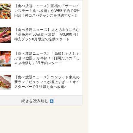
【食べ放題ニュース】至福の「サーロイ
ンステーキ食べ放題」がWEB予約で3千
円台！神コスパチャンスを見逃すな～!!
【食べ放題ニュース】大とろ&うに含む
「高級寿司50品食べ放題」が3,900円！
神安プラン8月限定で提供スタート
【食べ放題ニュース】「高級しゃぶしゃ
ぶ食べ放題」が半額！3日間だけの「し
ゃぶ禅祭り」8/1予約スタート
【食べ放題ニュース】コンラッド東京の
新ランチビュッフェが極上すぎ…！オイ
スターバーで生牡蠣も食べ放題♪
続きを読み込む