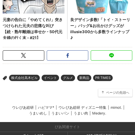
株式会社高木ビル
イベント
グルメ
新商品
PR TIMES
>
ページの先頭へ
ウレぴあ総研
|
ハピママ*
|
ウレぴあ総研 ディズニー特集
|
mimot.
|
うまいめし
|
うまいパン
|
うまい肉
|
Medery.
ぴあ関連サイト