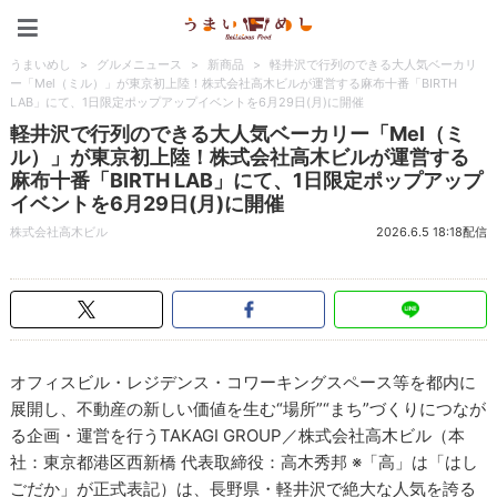
うまいめし
うまいめし
>
グルメニュース
>
新商品
>
軽井沢で行列のできる大人気ベーカリ
ー「Mel（ミル）」が東京初上陸！株式会社高木ビルが運営する麻布十番「BIRTH
LAB」にて、1日限定ポップアップイベントを6月29日(月)に開催
軽井沢で行列のできる大人気ベーカリー「Mel（ミ
ル）」が東京初上陸！株式会社高木ビルが運営する
麻布十番「BIRTH LAB」にて、1日限定ポップアップ
イベントを6月29日(月)に開催
株式会社高木ビル
2026.6.5 18:18配信
オフィスビル・レジデンス・コワーキングスペース等を都内に
展開し、不動産の新しい価値を生む“場所”“まち”づくりにつなが
る企画・運営を行うTAKAGI GROUP／株式会社高木ビル（本
社：東京都港区西新橋 代表取締役：高木秀邦 ※「高」は「はし
ごだか」が正式表記）は、長野県・軽井沢で絶大な人気を誇る