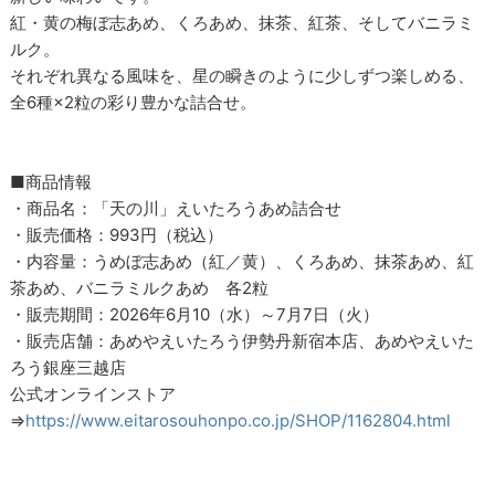
紅・黄の梅ぼ志あめ、くろあめ、抹茶、紅茶、そしてバニラミ
ルク。
それぞれ異なる風味を、星の瞬きのように少しずつ楽しめる、
全6種×2粒の彩り豊かな詰合せ。
■商品情報
・商品名：「天の川」えいたろうあめ詰合せ
・販売価格：993円（税込）
・内容量：うめぼ志あめ（紅／黄）、くろあめ、抹茶あめ、紅
茶あめ、バニラミルクあめ 各2粒
・販売期間：2026年6月10（水）～7月7日（火）
・販売店舗：あめやえいたろう伊勢丹新宿本店、あめやえいた
ろう銀座三越店
公式オンラインストア
⇒
https://www.eitarosouhonpo.co.jp/SHOP/1162804.html