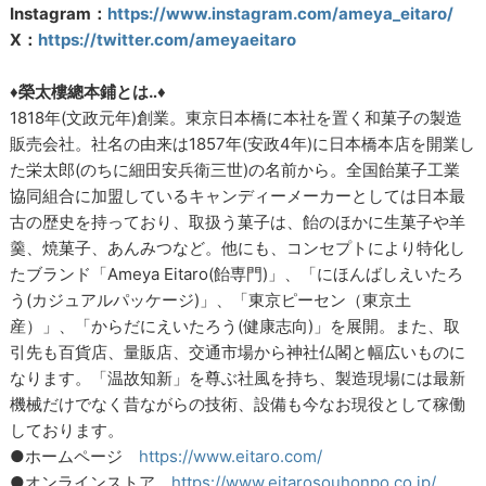
Instagram：
https://www.instagram.com/ameya_eitaro/
X：
https://twitter.com/ameyaeitaro
♦榮太樓總本鋪とは‥♦
1818年(文政元年)創業。東京日本橋に本社を置く和菓子の製造
販売会社。社名の由来は1857年(安政4年)に日本橋本店を開業し
た栄太郎(のちに細田安兵衛三世)の名前から。全国飴菓子工業
協同組合に加盟しているキャンディーメーカーとしては日本最
古の歴史を持っており、取扱う菓子は、飴のほかに生菓子や羊
羹、焼菓子、あんみつなど。他にも、コンセプトにより特化し
たブランド「Ameya Eitaro(飴専門)」、「にほんばしえいたろ
う(カジュアルパッケージ)」、「東京ピーセン（東京土
産）」、「からだにえいたろう(健康志向)」を展開。また、取
引先も百貨店、量販店、交通市場から神社仏閣と幅広いものに
なります。「温故知新」を尊ぶ社風を持ち、製造現場には最新
機械だけでなく昔ながらの技術、設備も今なお現役として稼働
しております。
●ホームページ
https://www.eitaro.com/
●オンラインストア
https://www.eitarosouhonpo.co.jp/