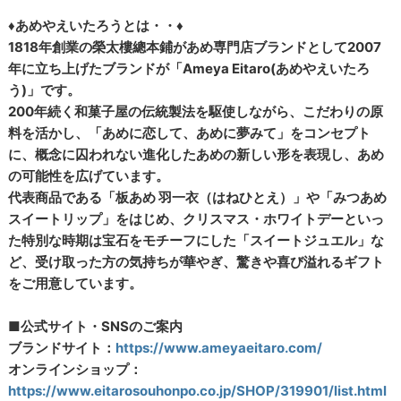
♦あめやえいたろうとは・・♦
1818年創業の榮太樓總本鋪があめ専門店ブランドとして2007
年に立ち上げたブランドが「Ameya Eitaro(あめやえいたろ
う)」です。
200年続く和菓子屋の伝統製法を駆使しながら、こだわりの原
料を活かし、「あめに恋して、あめに夢みて」をコンセプト
に、概念に囚われない進化したあめの新しい形を表現し、あめ
の可能性を広げています。
代表商品である「板あめ 羽一衣（はねひとえ）」や「みつあめ
スイートリップ」をはじめ、クリスマス・ホワイトデーといっ
た特別な時期は宝石をモチーフにした「スイートジュエル」な
ど、受け取った方の気持ちが華やぎ、驚きや喜び溢れるギフト
をご用意しています。
■公式サイト・SNSのご案内
ブランドサイト：
https://www.ameyaeitaro.com/
オンラインショップ：
https://www.eitarosouhonpo.co.jp/SHOP/319901/list.html