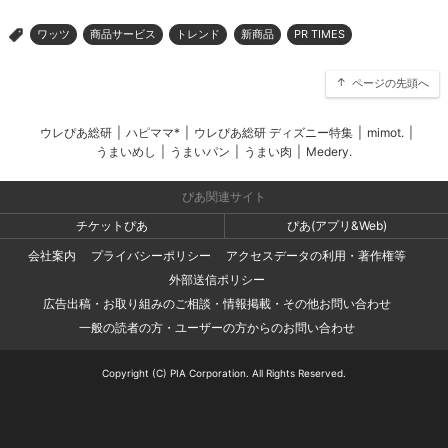
ワッツ
商品サービス
トレンド
新商品
PR TIMES
>
ページの先頭へ
ウレぴあ総研
|
ハピママ*
|
ウレぴあ総研 ディズニー特集
|
mimot.
|
うまいめし
|
うまいパン
|
うまい肉
|
Medery.
ぴあ関連サイト
チケットぴあ
ぴあ(アプリ&Web)
会社案内
プライバシーポリシー
アクセスデータの利用・著作権等
外部送信ポリシー
広告出稿・お取り組みのご相談・情報掲載・その他お問い合わせ
一般の読者の方・ユーザーの方からのお問い合わせ
Copyright (C) PIA Corporation. All Rights Reserved.