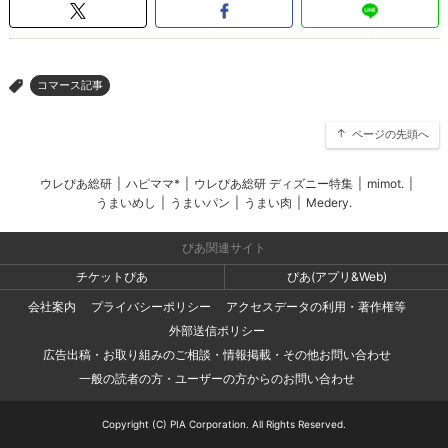
コマース記事
>
ページの先頭へ
ウレぴあ総研
|
ハピママ*
|
ウレぴあ総研 ディズニー特集
|
mimot.
|
うまいめし
|
うまいパン
|
うまい肉
|
Medery.
ぴあ関連サイト
チケットぴあ
ぴあ(アプリ&Web)
会社案内
プライバシーポリシー
アクセスデータの利用・著作権等
外部送信ポリシー
広告出稿・お取り組みのご相談・情報掲載・その他お問い合わせ
一般の読者の方・ユーザーの方からのお問い合わせ
Copyright (C) PIA Corporation. All Rights Reserved.