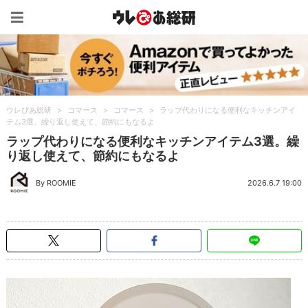
ウレぴあ総研（うれぴあ）
ウレぴあ総研
>
コマース
>
コマース
>
ラップ代わりになる便利なキッチンアイ
テム3選。繰り返し使えて、節約にもなるよ
ラップ代わりになる便利なキッチンアイテム3選。繰
り返し使えて、節約にもなるよ
By ROOMIE
2026.6.7 19:00