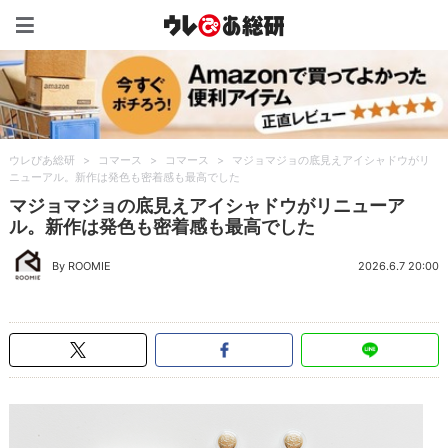
ウレぴあ総研（うれぴあ）
ウレぴあ総研
>
コマース
>
コマース
>
マジョマジョの底見えアイシャドウがリ
ニューアル。新作は発色も密着感も最高でした
マジョマジョの底見えアイシャドウがリニューア
ル。新作は発色も密着感も最高でした
By ROOMIE
2026.6.7 20:00