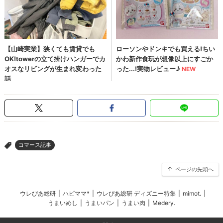
コマース記事
>
ページの先頭へ
ウレぴあ総研
|
ハピママ*
|
ウレぴあ総研 ディズニー特集
|
mimot.
|
うまいめし
|
うまいパン
|
うまい肉
|
Medery.