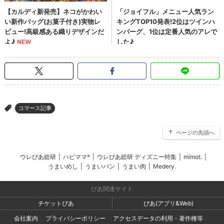
コマース記事
>
ページの先頭へ
ウレぴあ総研
|
ハピママ*
|
ウレぴあ総研 ディズニー特集
|
mimot.
|
うまいめし
|
うまいパン
|
うまい肉
|
Medery.
ぴあ関連サイト
チケットぴあ
ぴあ(アプリ&Web)
会社案内
プライバシーポリシー
アクセスデータの利用・著作権等