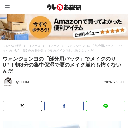
ウレぴあ総研（うれぴあ）
ウレぴあ総研
>
コマース
>
コマース
>
ウォンジョンヨの「部分用パック」でメ
イクのりUP！朝3分の集中保湿で夏のメイク崩れも怖くないんだ
ウォンジョンヨの「部分用パック」でメイクのり
UP！朝3分の集中保湿で夏のメイク崩れも怖くない
んだ
By ROOMIE
2026.6.8 8:00