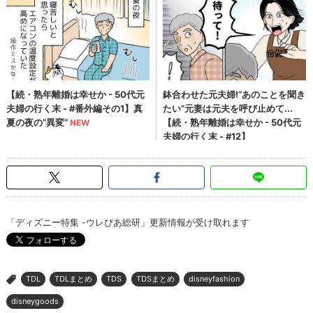
「ディズニー特集 -ウレぴあ総研」更新情報が受け取れます
TDL
TDLまとめ
TDS
TDSまとめ
disneyfashion
>
disneygoods