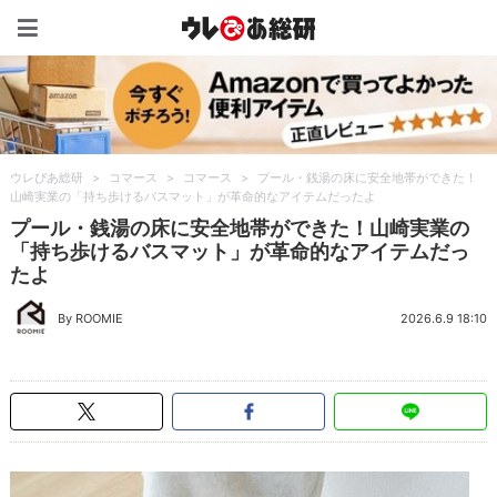
ウレぴあ総研（うれぴあ）
ウレぴあ総研
>
コマース
>
コマース
>
プール・銭湯の床に安全地帯ができた！
山崎実業の「持ち歩けるバスマット」が革命的なアイテムだったよ
プール・銭湯の床に安全地帯ができた！山崎実業の
「持ち歩けるバスマット」が革命的なアイテムだっ
たよ
By ROOMIE
2026.6.9 18:10