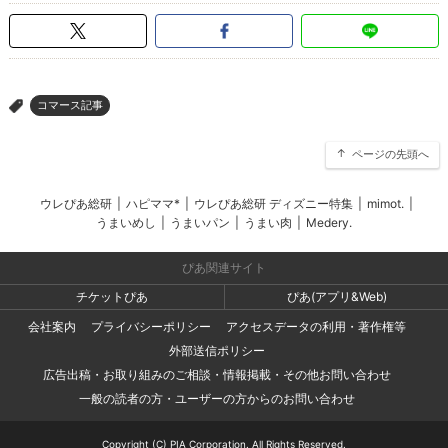
コマース記事
>
ページの先頭へ
ウレぴあ総研
|
ハピママ*
|
ウレぴあ総研 ディズニー特集
|
mimot.
|
うまいめし
|
うまいパン
|
うまい肉
|
Medery.
ぴあ関連サイト
チケットぴあ
ぴあ(アプリ&Web)
会社案内
プライバシーポリシー
アクセスデータの利用・著作権等
外部送信ポリシー
広告出稿・お取り組みのご相談・情報掲載・その他お問い合わせ
一般の読者の方・ユーザーの方からのお問い合わせ
Copyright (C) PIA Corporation. All Rights Reserved.