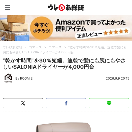
ウレぴあ総研（うれぴあ）
ウレぴあ総研
>
コマース
>
コマース
>
“乾かす時間”を30％短縮。速乾で髪にも
腕にもやさしいSALONIAドライヤーが4,000円台
“乾かす時間”を30％短縮。速乾で髪にも腕にもやさ
しいSALONIAドライヤーが4,000円台
By ROOMIE
2026.6.9 20:15