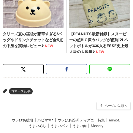
コマース記事
>
ページの先頭へ
ウレぴあ総研
|
ハピママ*
|
ウレぴあ総研 ディズニー特集
|
mimot.
|
うまいめし
|
うまいパン
|
うまい肉
|
Medery.